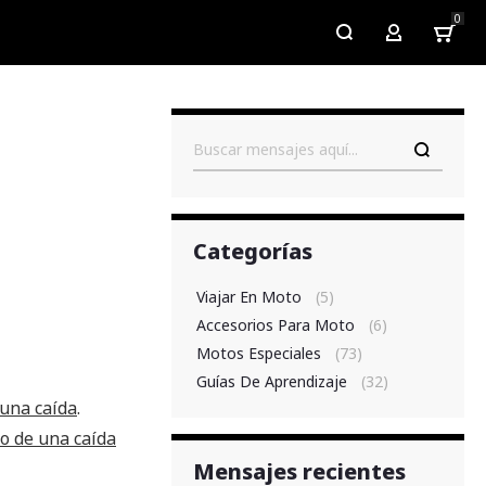
0
My Account
Buscar
Categorías
Viajar En Moto
(5)
Accesorios Para Moto
(6)
Motos Especiales
(73)
Guías De Aprendizaje
(32)
 una caída
.
o de una caída
Mensajes recientes