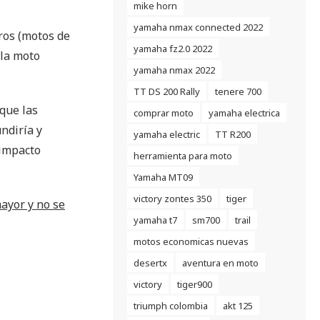
mike horn
yamaha nmax connected 2022
ros (motos de
yamaha fz2.0 2022
 la moto
yamaha nmax 2022
TT DS 200 Rally
tenere 700
 que las
comprar moto
yamaha electrica
ndiría y
yamaha electric
TT R200
 impacto
herramienta para moto
Yamaha MT09
victory zontes 350
tiger
ayor y no se
yamaha t7
sm700
trail
motos economicas nuevas
desertx
aventura en moto
victory
tiger900
triumph colombia
akt 125