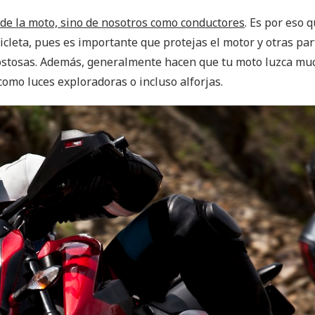
de la moto, sino de nosotros como conductores
. Es por eso q
leta, pues es importante que protejas el motor y otras part
costosas. Además, generalmente hacen que tu moto luzca m
omo luces exploradoras o incluso alforjas.