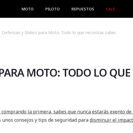
MOTO
PILOTO
REPUESTOS
SALE
Defensas y Sliders para Moto: Todo lo que necesitas saber...
 PARA MOTO: TODO LO QUE
s comprando la primera, sabes que nunca estarás exento de
s unos consejos y tips de seguridad para
disminuir el impact