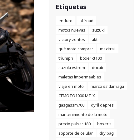
Etiquetas
enduro
offroad
motos nuevas
suzuki
victory zontes
akt
qué moto comprar
maxitrail
triumph
boxer ct100
suzuki vstrom
ducati
maletas impermeables
viaje en moto
marco saldarriaga
CFMOTO1000 MT-X
gasgassm700
dyril depres
mantenimiento de la moto
precio pulsar 180
boxer s
soporte de celular
dry bag