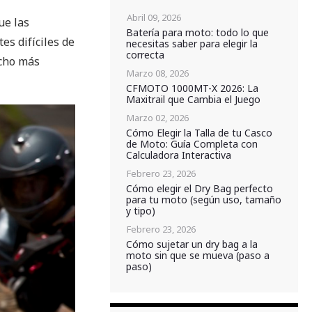
Abril 09, 2026
ue las
Batería para moto: todo lo que
es difíciles de
necesitas saber para elegir la
correcta
ucho más
Marzo 08, 2026
CFMOTO 1000MT-X 2026: La
Maxitrail que Cambia el Juego
Marzo 02, 2026
Cómo Elegir la Talla de tu Casco
de Moto: Guía Completa con
Calculadora Interactiva
Febrero 23, 2026
Cómo elegir el Dry Bag perfecto
para tu moto (según uso, tamaño
y tipo)
Febrero 23, 2026
Cómo sujetar un dry bag a la
moto sin que se mueva (paso a
paso)