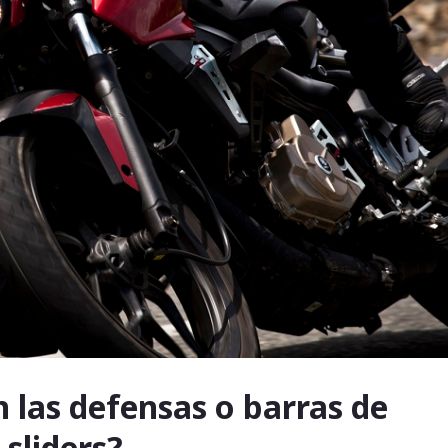
 las defensas o barras de
 sliders?