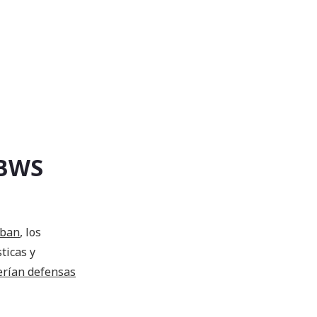
 BWS
rban
, los
ticas y
erían defensas