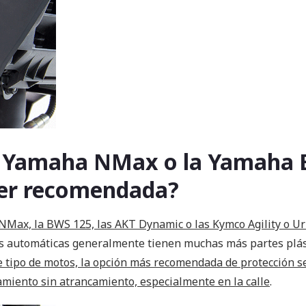
la Yamaha NMax o la Yamaha
ider recomendada?
NMax, la BWS 125, las AKT Dynamic o las Kymco Agility o U
os automáticas generalmente tienen muchas más partes plás
e tipo de motos, la opción más recomendada de protección s
zamiento sin atrancamiento, especialmente en la calle
.