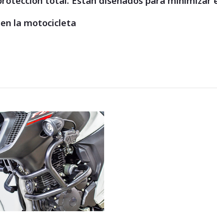
protección total. Están diseñados para minimizar
ten la motocicleta