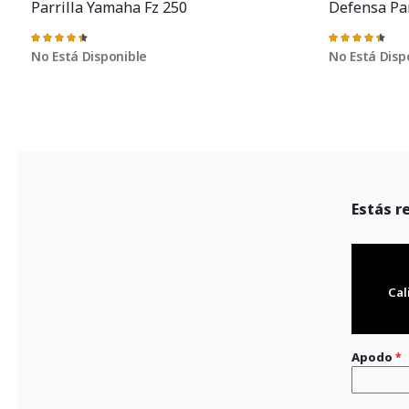
Parrilla Yamaha Fz 250
Defensa Pa
Valoración:
Valoración:
90%
91%
No Está Disponible
No Está Disp
Estás r
Cal
Apodo