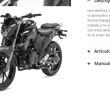
Descri
Una defensa t
ocasionados e
forma triangul
resbale y no s
son intercamb
Es el estilo de
Artícul
Manual