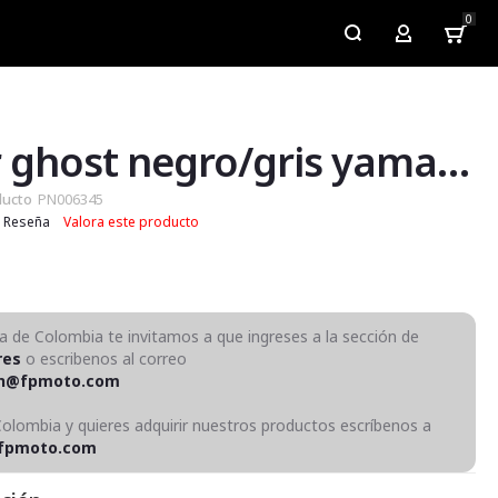
0
My Account
Slider ghost negro/gris yamaha fz 250
ducto
PN006345
Reseña
Valora este producto
ra de Colombia te invitamos a que ingreses a la sección de
res
o escribenos al correo
on@fpmoto.com
Colombia y quieres adquirir nuestros productos escríbenos a
fpmoto.com