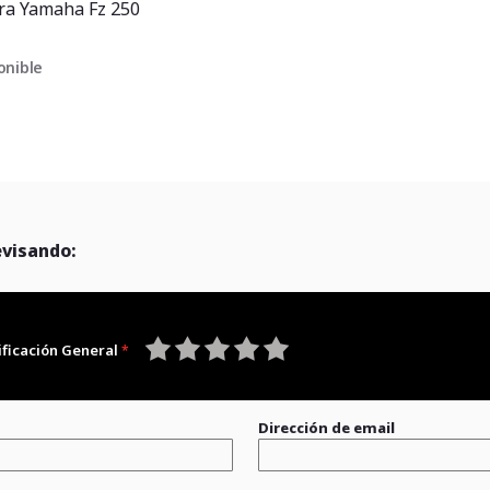
ra Yamaha Fz 250
onible
evisando:
ificación General
1
2
3
4
5
star
stars
stars
stars
stars
Dirección de email