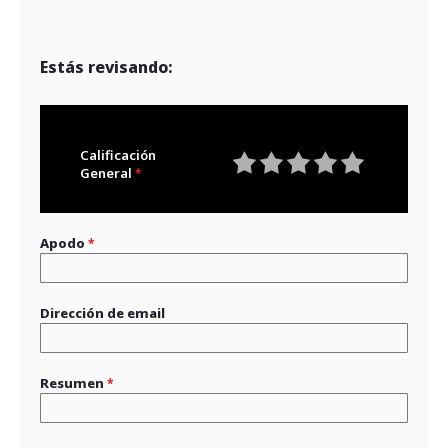
Estás revisando:
Calificación
General
1
2
3
4
5
star
stars
stars
stars
stars
Apodo
Dirección de email
Resumen