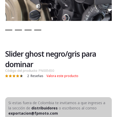
Saltar
al
comienzo
de
Slider ghost negro/gris para
la
galería
dominar
de
Código del producto
PN005650
imágenes
2
Reseñas
Valora este producto
Valoración:
90
100
% of
Si estas fuera de Colombia te invitamos a que ingreses a
la sección de
distribuidores
o escribenos al correo
exportacion@fpmoto.com