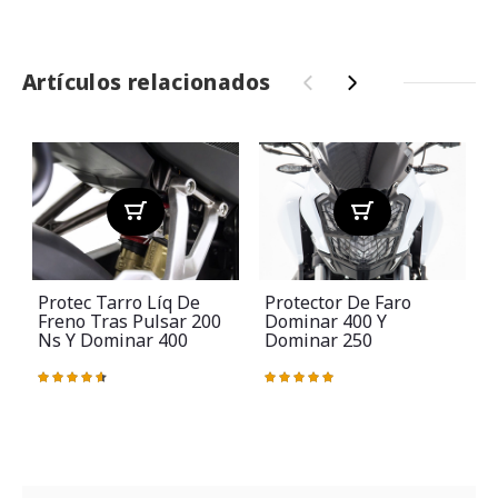
Artículos relacionados
‹
›
Protec Tarro Líq De
Protector De Faro
Freno Tras Pulsar 200
Dominar 400 Y
Ns Y Dominar 400
Dominar 250
Valoración:
Valoración:
V
93%
100%