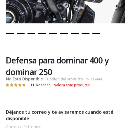
Saltar
al
comienzo
de
Defensa para dominar 400 y
la
galería
dominar 250
de
No Está Disponible
Código del producto
PN006444
imágenes
11
Reseñas
Valora este producto
Valoración:
98
100
% of
Déjanos tu correo y te avisaremos cuando esté
disponible