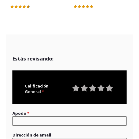
Valoración:
Valoración:
V
93%
100%
Estás revisando:
Calificación
General
1
2
3
4
5
star
stars
stars
stars
stars
Apodo
Dirección de email