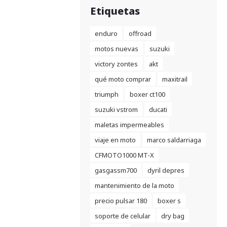
Etiquetas
enduro
offroad
motos nuevas
suzuki
victory zontes
akt
qué moto comprar
maxitrail
triumph
boxer ct100
suzuki vstrom
ducati
maletas impermeables
viaje en moto
marco saldarriaga
CFMOTO1000 MT-X
gasgassm700
dyril depres
mantenimiento de la moto
precio pulsar 180
boxer s
soporte de celular
dry bag