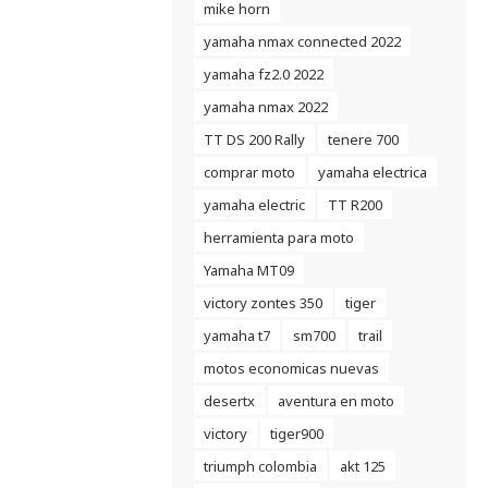
mike horn
yamaha nmax connected 2022
yamaha fz2.0 2022
yamaha nmax 2022
TT DS 200 Rally
tenere 700
comprar moto
yamaha electrica
yamaha electric
TT R200
herramienta para moto
Yamaha MT09
victory zontes 350
tiger
yamaha t7
sm700
trail
motos economicas nuevas
desertx
aventura en moto
victory
tiger900
triumph colombia
akt 125