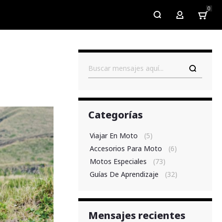
0
My Account
Buscar
Categorías
Viajar En Moto
(5)
Accesorios Para Moto
(6)
Motos Especiales
(73)
Guías De Aprendizaje
(32)
Mensajes recientes