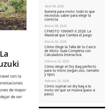
Abril 09, 2026
Batería para moto: todo lo que
necesitas saber para elegir la
correcta
Marzo 08, 2026
CFMOTO 1000MT-X 2026: La
Maxitrail que Cambia el Juego
Marzo 02, 2026
Cómo Elegir la Talla de tu Casco
 La
de Moto: Guía Completa con
Calculadora Interactiva
uzuki
Febrero 23, 2026
Cómo elegir el Dry Bag perfecto
para tu moto (según uso, tamaño
y tipo)
ravel con la
Febrero 23, 2026
prestaciones
Cómo sujetar un dry bag a la
iones de mayor
moto sin que se mueva (paso a
paso)
 dejar de ser