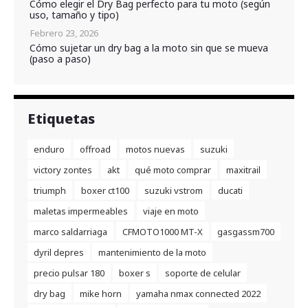
Cómo elegir el Dry Bag perfecto para tu moto (según
uso, tamaño y tipo)
Febrero 23, 2026
Cómo sujetar un dry bag a la moto sin que se mueva
(paso a paso)
Etiquetas
enduro
offroad
motos nuevas
suzuki
victory zontes
akt
qué moto comprar
maxitrail
triumph
boxer ct100
suzuki vstrom
ducati
maletas impermeables
viaje en moto
marco saldarriaga
CFMOTO1000 MT-X
gasgassm700
dyril depres
mantenimiento de la moto
precio pulsar 180
boxer s
soporte de celular
dry bag
mike horn
yamaha nmax connected 2022