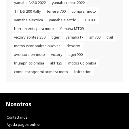
yamaha fz2.0 2022
yamaha nmax 2022
TT DS 200 Rally
tenere 700
comprar moto
yamaha electrica
yamaha electric
TT R200
herramienta para moto
Yamaha MT09
victory zontes 350
tiger
yamaha t7
sm700
trail
motos economicas nuevas
desertx
aventura en moto
victory
tiger900
triumph colombia
akt 125
motos Colombia
como escoger mi primera moto
Infraccion
Nosotros
Contáctanos
Ayuda pagos online