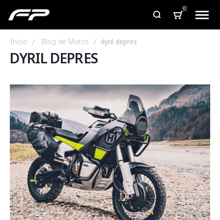
0
Inicio
Blog de Motos
dyril depres
DYRIL DEPRES