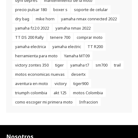
dyril depres
mantenimiento de la moto
precio pulsar 180
boxer s
soporte de celular
dry bag
mike horn
yamaha nmax connected 2022
yamaha fz2.0 2022
yamaha nmax 2022
TT DS 200 Rally
tenere 700
comprar moto
yamaha electrica
yamaha electric
TT R200
herramienta para moto
Yamaha MT09
victory zontes 350
tiger
yamaha t7
sm700
trail
motos economicas nuevas
desertx
aventura en moto
victory
tiger900
triumph colombia
akt 125
motos Colombia
como escoger mi primera moto
Infraccion
Nosotros