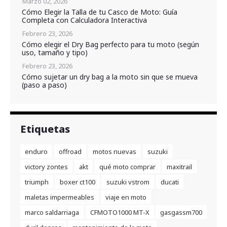
Marzo 02, 2026
Cómo Elegir la Talla de tu Casco de Moto: Guía
Completa con Calculadora Interactiva
Febrero 23, 2026
Cómo elegir el Dry Bag perfecto para tu moto (según
uso, tamaño y tipo)
Febrero 23, 2026
Cómo sujetar un dry bag a la moto sin que se mueva
(paso a paso)
Etiquetas
enduro
offroad
motos nuevas
suzuki
victory zontes
akt
qué moto comprar
maxitrail
triumph
boxer ct100
suzuki vstrom
ducati
maletas impermeables
viaje en moto
marco saldarriaga
CFMOTO1000 MT-X
gasgassm700