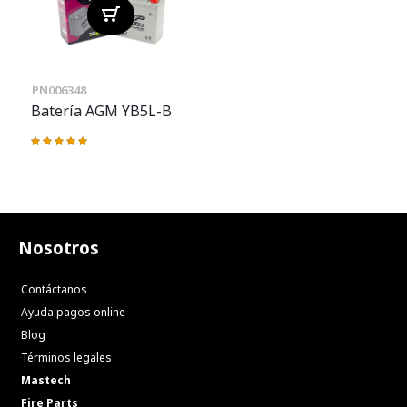
PN006348
Batería AGM YB5L-B
Valoración:
100%
Nosotros
Contáctanos
Ayuda pagos online
Blog
Términos legales
Mastech
Fire Parts