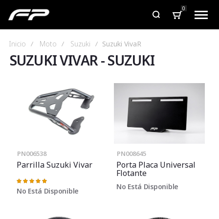
0
Inicio
Moto
Suzuki
Suzuki VivaR
SUZUKI VIVAR
-
SUZUKI
PN006538
PN008645
Parrilla Suzuki Vivar
Porta Placa Universal
Flotante
Valoración:
No Está Disponible
100%
No Está Disponible