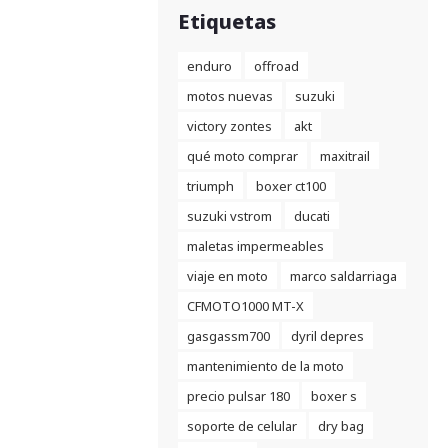
Etiquetas
enduro
offroad
motos nuevas
suzuki
victory zontes
akt
qué moto comprar
maxitrail
triumph
boxer ct100
suzuki vstrom
ducati
maletas impermeables
viaje en moto
marco saldarriaga
CFMOTO1000 MT-X
gasgassm700
dyril depres
mantenimiento de la moto
precio pulsar 180
boxer s
soporte de celular
dry bag