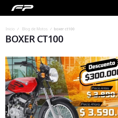
Inicio
Blog de Motos
boxer ct100
BOXER CT100