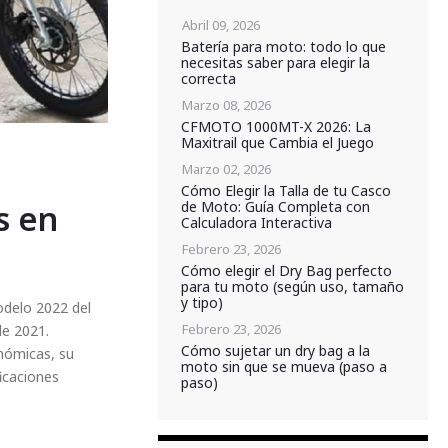
Abril 09, 2026
Batería para moto: todo lo que
necesitas saber para elegir la
correcta
Marzo 08, 2026
CFMOTO 1000MT-X 2026: La
Maxitrail que Cambia el Juego
Marzo 02, 2026
Cómo Elegir la Talla de tu Casco
s en
de Moto: Guía Completa con
Calculadora Interactiva
Febrero 23, 2026
Cómo elegir el Dry Bag perfecto
para tu moto (según uso, tamaño
y tipo)
delo 2022 del
Febrero 23, 2026
de 2021.
Cómo sujetar un dry bag a la
nómicas, su
moto sin que se mueva (paso a
ficaciones
paso)