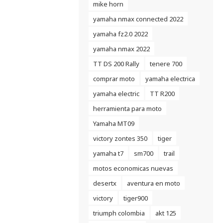
mike horn
yamaha nmax connected 2022
yamaha fz2.0 2022
yamaha nmax 2022
TT DS 200 Rally
tenere 700
comprar moto
yamaha electrica
yamaha electric
TT R200
herramienta para moto
Yamaha MT09
victory zontes 350
tiger
yamaha t7
sm700
trail
motos economicas nuevas
desertx
aventura en moto
victory
tiger900
triumph colombia
akt 125