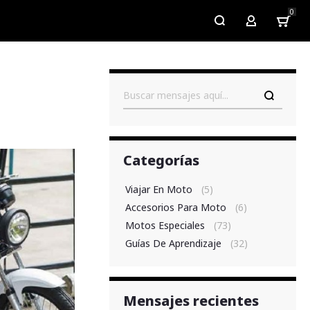
0
My Account
Buscar
Categorías
Viajar En Moto
(5)
Accesorios Para Moto
(6)
Motos Especiales
(73)
Guías De Aprendizaje
(32)
Mensajes recientes