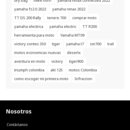
dry bag
mike horn
yamaha nmax connected 2022
yamaha fz2.0 2022
yamaha nmax 2022
TT DS 200 Rally
tenere 700
comprar moto
yamaha electrica
yamaha electric
TT R200
herramienta para moto
Yamaha MT09
victory zontes 350
tiger
yamaha t7
sm700
trail
motos economicas nuevas
desertx
aventura en moto
victory
tiger900
triumph colombia
akt 125
motos Colombia
como escoger mi primera moto
Infraccion
Nosotros
Contáctanos