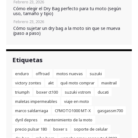
Febrero 23, 2026
Cómo elegir el Dry Bag perfecto para tu moto (según
uso, tamaño y tipo)
Febrero 23, 2026
Cómo sujetar un dry bag a la moto sin que se mueva
(paso a paso)
Etiquetas
enduro
offroad
motos nuevas
suzuki
victory zontes
akt
qué moto comprar
maxitrail
triumph
boxer ct100
suzuki vstrom
ducati
maletas impermeables
viaje en moto
marco saldarriaga
CFMOTO1000 MT-X
gasgassm700
dyril depres
mantenimiento de la moto
precio pulsar 180
boxer s
soporte de celular