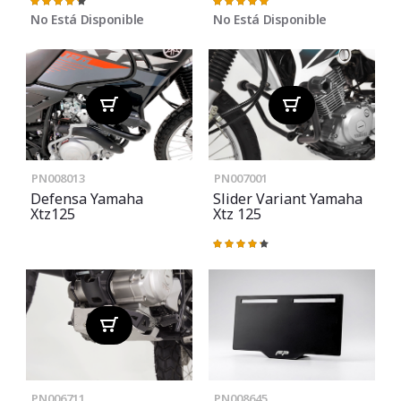
Valoración:
Valoración:
87%
100%
No Está Disponible
No Está Disponible
PN008013
PN007001
Defensa Yamaha
Slider Variant Yamaha
Xtz125
Xtz 125
Valoración:
87%
PN006711
PN008645