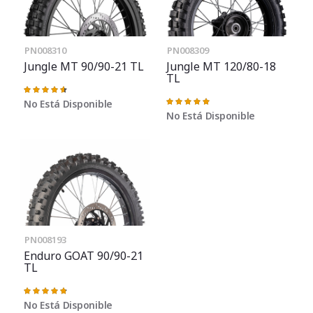
PN008310
PN008309
Jungle MT 90/90-21 TL
Jungle MT 120/80-18
TL
Valoración:
93%
No Está Disponible
Valoración:
100%
No Está Disponible
PN008193
Enduro GOAT 90/90-21
TL
Valoración:
97%
No Está Disponible