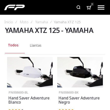
0
Inicio
Moto
Yamaha
Yamaha XTZ 125
YAMAHA XTZ 125
-
YAMAHA
Todos
Llantas
PN008600-BL
PN008600-BK
Hand Saver Adventure
Hand Saver Adventure
Blanco
Negro