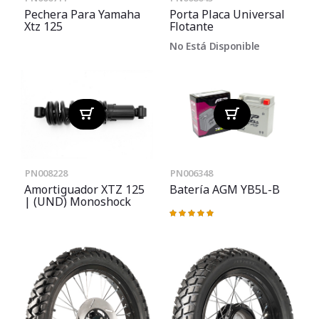
Pechera Para Yamaha
Porta Placa Universal
Xtz 125
Flotante
No Está Disponible
PN008228
PN006348
Amortiguador XTZ 125
Batería AGM YB5L-B
| (UND) Monoshock
Valoración:
100%