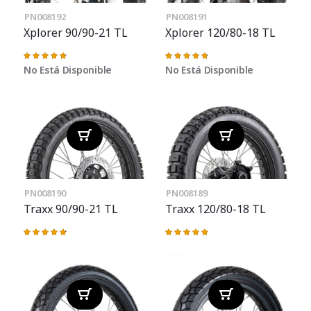
PN008192
PN008191
Xplorer 90/90-21 TL
Xplorer 120/80-18 TL
Valoración:
Valoración:
96%
97%
No Está Disponible
No Está Disponible
PN008190
PN008189
Traxx 90/90-21 TL
Traxx 120/80-18 TL
Valoración:
Valoración:
97%
98%