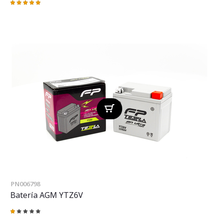
Valoración:
100%
PN006798
Batería AGM YTZ6V
Valoración:
20%