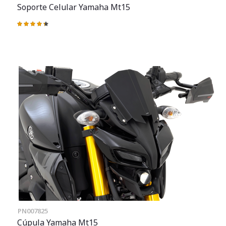
Soporte Celular Yamaha Mt15
Valoración:
88%
PN007825
Cúpula Yamaha Mt15