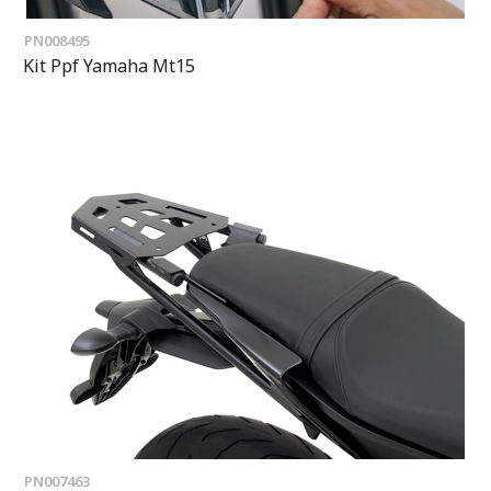
PN008495
Kit Ppf Yamaha Mt15
PN007463