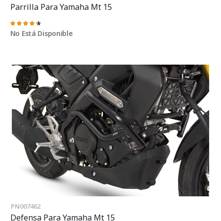
Parrilla Para Yamaha Mt 15
Valoración:
91%
No Está Disponible
PN007462
Defensa Para Yamaha Mt 15