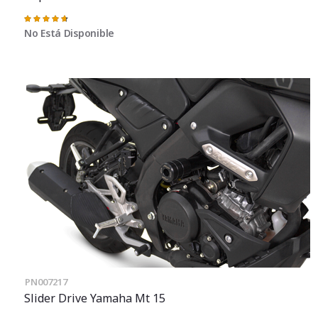
Valoración:
95%
No Está Disponible
PN007217
Slider Drive Yamaha Mt 15