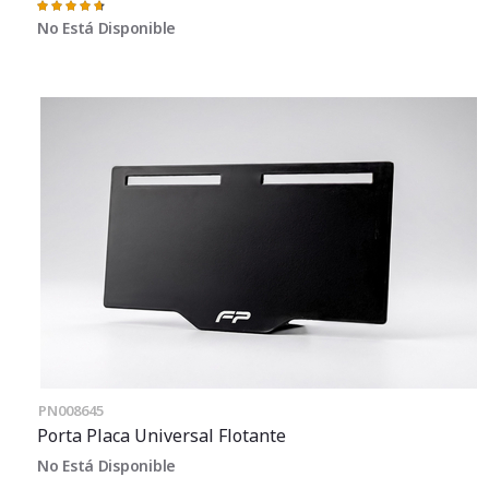
Valoración:
95%
No Está Disponible
PN008645
Porta Placa Universal Flotante
No Está Disponible