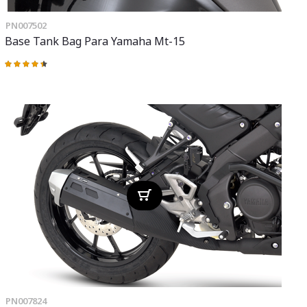
PN007502
Base Tank Bag Para Yamaha Mt-15
Valoración:
90%
PN007824