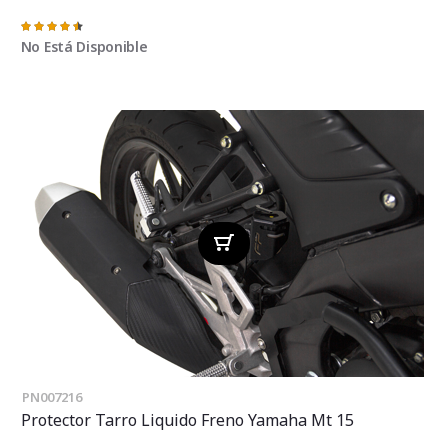
Valoración:
93%
No Está Disponible
PN007216
Protector Tarro Liquido Freno Yamaha Mt 15