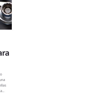
ara
ro
 una
llas
...