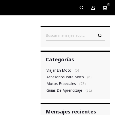
0
My Account
Buscar
Categorías
Viajar En Moto
(5)
Accesorios Para Moto
(6)
Motos Especiales
(73)
Guías De Aprendizaje
(32)
Mensajes recientes