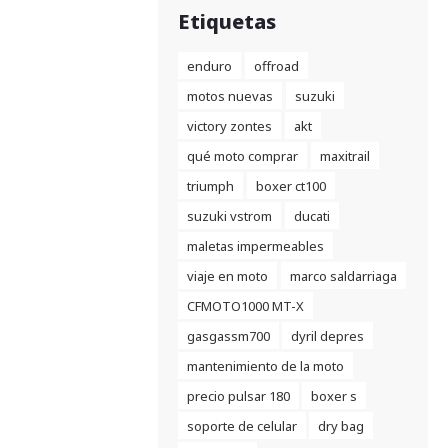
Etiquetas
enduro
offroad
motos nuevas
suzuki
victory zontes
akt
qué moto comprar
maxitrail
triumph
boxer ct100
suzuki vstrom
ducati
maletas impermeables
viaje en moto
marco saldarriaga
CFMOTO1000 MT-X
gasgassm700
dyril depres
mantenimiento de la moto
precio pulsar 180
boxer s
soporte de celular
dry bag