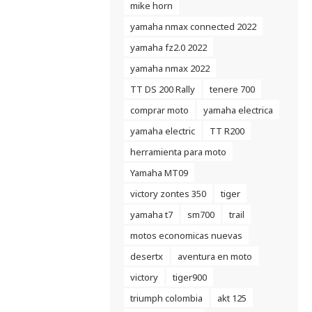
mike horn
yamaha nmax connected 2022
yamaha fz2.0 2022
yamaha nmax 2022
TT DS 200 Rally
tenere 700
comprar moto
yamaha electrica
yamaha electric
TT R200
herramienta para moto
Yamaha MT09
victory zontes 350
tiger
yamaha t7
sm700
trail
motos economicas nuevas
desertx
aventura en moto
victory
tiger900
triumph colombia
akt 125