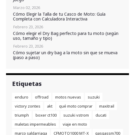
Marzo 02, 2026
Cómo Elegir la Talla de tu Casco de Moto: Guía
Completa con Calculadora Interactiva
Febrero 23, 2026
Cómo elegir el Dry Bag perfecto para tu moto (según
uso, tamaño y tipo)
Febrero 23, 2026
Cómo sujetar un dry bag a la moto sin que se mueva
(paso a paso)
Etiquetas
enduro
offroad
motos nuevas
suzuki
victory zontes
akt
qué moto comprar
maxitrail
triumph
boxer ct100
suzuki vstrom
ducati
maletas impermeables
viaje en moto
marco saldarriaga
CFMOTO1000 MT-X
gasgassm700