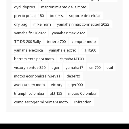
dyril depres
mantenimiento de la moto
precio pulsar 180
boxer s
soporte de celular
dry bag
mike horn
yamaha nmax connected 2022
yamaha fz2.0 2022
yamaha nmax 2022
TT DS 200 Rally
tenere 700
comprar moto
yamaha electrica
yamaha electric
TT R200
herramienta para moto
Yamaha MT09
victory zontes 350
tiger
yamaha t7
sm700
trail
motos economicas nuevas
desertx
aventura en moto
victory
tiger900
triumph colombia
akt 125
motos Colombia
como escoger mi primera moto
Infraccion