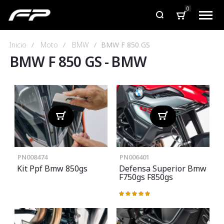
0
Inicio
Moto
BMW
BMW F 850 GS
BMW F 850 GS
-
BMW
PN008474
PN006401
Kit Ppf Bmw 850gs
Defensa Superior Bmw
F750gs F850gs
Valoración:
100%