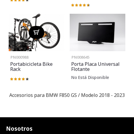
Valoración:
87%
Valoración:
93%
PN000988
PN008645
Portabicicleta Bike
Porta Placa Universal
Rack
Flotante
No Está Disponible
Valoración:
87%
Accesorios para BMW F850 GS / Modelo 2018 - 2023
Nosotros