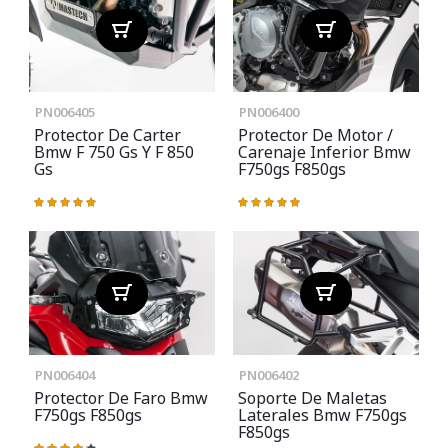
PN006405
PN006400
Protector De Carter
Protector De Motor /
Bmw F 750 Gs Y F 850
Carenaje Inferior Bmw
Gs
F750gs F850gs
Valoración:
Valoración:
100%
100%
PN006404
PN006402
Protector De Faro Bmw
Soporte De Maletas
F750gs F850gs
Laterales Bmw F750gs
F850gs