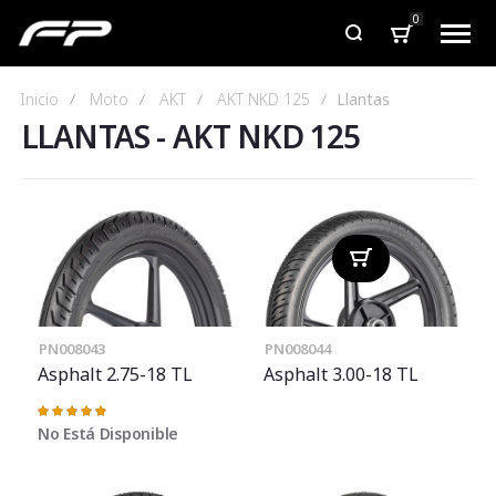
0
Inicio
Moto
AKT
AKT NKD 125
Llantas
LLANTAS
-
AKT NKD 125
PN008043
PN008044
Asphalt 2.75-18 TL
Asphalt 3.00-18 TL
Valoración:
100%
No Está Disponible