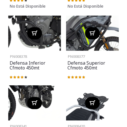
Valoración:
Valoración:
87%
100%
No Está Disponible
No Está Disponible
PN008378
PN008377
Defensa Inferior
Defensa Superior
Cfmoto 450mt
Cfmoto 450mt
Valoración:
Valoración:
87%
100%
PN008341
PN008420