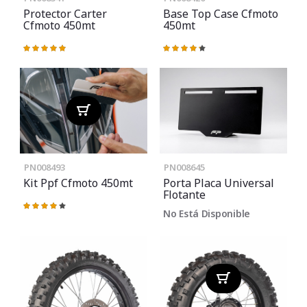
Protector Carter
Base Top Case Cfmoto
Cfmoto 450mt
450mt
Valoración:
Valoración:
100%
87%
PN008493
PN008645
Kit Ppf Cfmoto 450mt
Porta Placa Universal
Flotante
Valoración:
No Está Disponible
80%