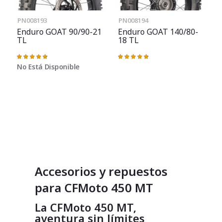
PN008193
PN008194
Enduro GOAT 90/90-21
Enduro GOAT 140/80-
TL
18 TL
Valoración:
Valoración:
97%
97%
No Está Disponible
Accesorios y repuestos
para CFMoto 450 MT
La CFMoto 450 MT,
aventura sin límites