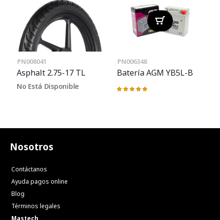
PN008041
PN006348
Asphalt 2.75-17 TL
Batería AGM YB5L-B
No Está Disponible
Valoración:
100%
Nosotros
Contáctanos
Ayuda pagos online
Blog
Términos legales
Mastech