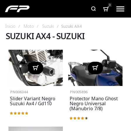
0
Inicio
Moto
Suzuki
Suzuki AX4
SUZUKI AX4
-
SUZUKI
PN006344
PN005896
Slider Variant Negro
Protector Mano Ghost
Suzuki Ax4 / Gd110
Negro Universal
(manubrio 7/8)
Valoración:
100%
Valoración:
90%