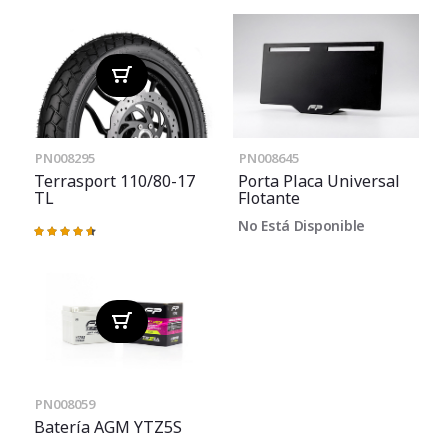
PN008295
PN008645
Terrasport 110/80-17
Porta Placa Universal
TL
Flotante
No Está Disponible
Valoración:
93%
PN008059
Batería AGM YTZ5S