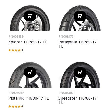
PN008439
PN008375
Xplorer 110/80-17 TL
Patagonia 110/80-17
TL
Valoración:
87%
PN008049
PN008302
Pista RR 110/80-17 TL
Speedster 110/80-17
TL
Valoración:
88%