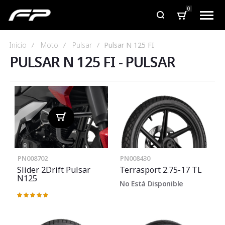
0
Inicio
Moto
Pulsar
Pulsar N 125 FI
PULSAR N 125 FI
-
PULSAR
PN008702
PN008430
Slider 2Drift Pulsar
Terrasport 2.75-17 TL
N125
No Está Disponible
Valoración:
100%