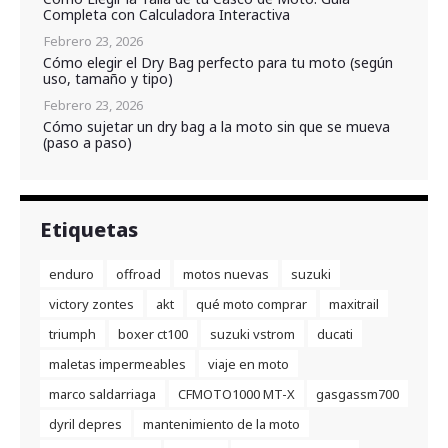
Completa con Calculadora Interactiva
Febrero 23, 2026
Cómo elegir el Dry Bag perfecto para tu moto (según
uso, tamaño y tipo)
Febrero 23, 2026
Cómo sujetar un dry bag a la moto sin que se mueva
(paso a paso)
Etiquetas
enduro
offroad
motos nuevas
suzuki
victory zontes
akt
qué moto comprar
maxitrail
triumph
boxer ct100
suzuki vstrom
ducati
maletas impermeables
viaje en moto
marco saldarriaga
CFMOTO1000 MT-X
gasgassm700
dyril depres
mantenimiento de la moto