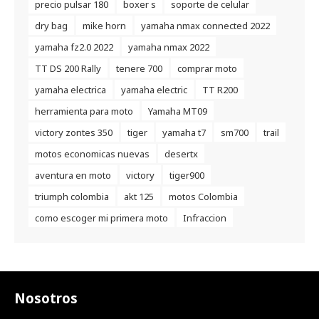
precio pulsar 180
boxer s
soporte de celular
dry bag
mike horn
yamaha nmax connected 2022
yamaha fz2.0 2022
yamaha nmax 2022
TT DS 200 Rally
tenere 700
comprar moto
yamaha electrica
yamaha electric
TT R200
herramienta para moto
Yamaha MT09
victory zontes 350
tiger
yamaha t7
sm700
trail
motos economicas nuevas
desertx
aventura en moto
victory
tiger900
triumph colombia
akt 125
motos Colombia
como escoger mi primera moto
Infraccion
Nosotros