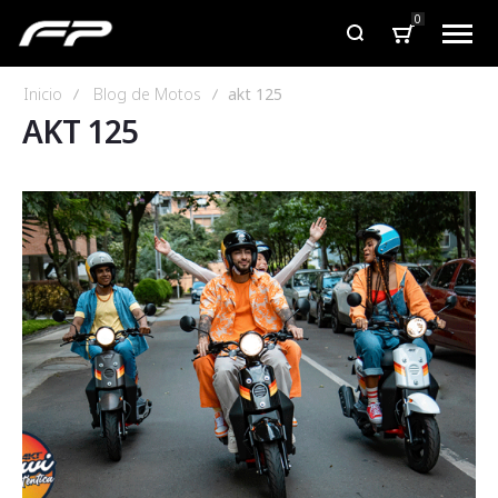
0
Inicio
Blog de Motos
akt 125
AKT 125