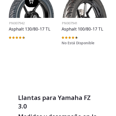
PN007942
PN007941
Asphalt 130/80-17 TL
Asphalt 100/80-17 TL
Valoración:
Valoración:
93%
91%
No Está Disponible
Llantas para Yamaha FZ
3.0