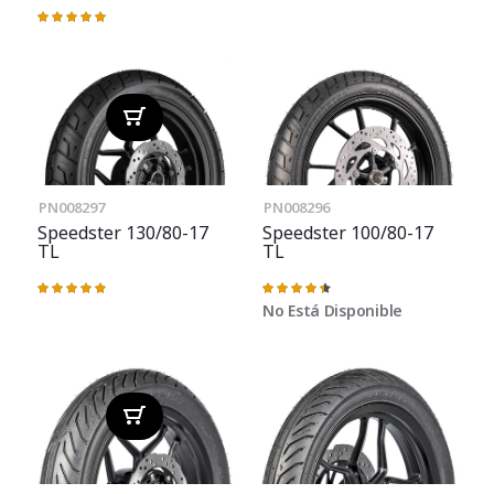
Valoración:
100%
PN008297
PN008296
Speedster 130/80-17
Speedster 100/80-17
TL
TL
Valoración:
Valoración:
98%
91%
No Está Disponible