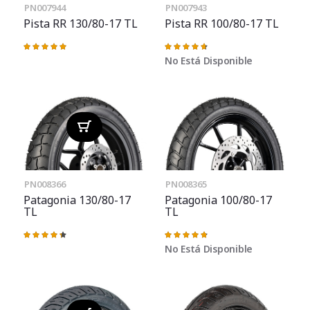
PN007944
PN007943
Pista RR 130/80-17 TL
Pista RR 100/80-17 TL
Valoración:
Valoración:
100%
95%
No Está Disponible
PN008366
PN008365
Patagonia 130/80-17
Patagonia 100/80-17
TL
TL
Valoración:
Valoración:
89%
97%
No Está Disponible