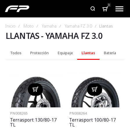
0
Inicio
Moto
Yamaha
Yamaha FZ 3.0
Llantas
LLANTAS
-
YAMAHA FZ 3.0
Todos
Protección
Equipaje
Llantas
Batería
PN008265
PN008264
Terrasport 130/80-17
Terrasport 100/80-17
TL
TL