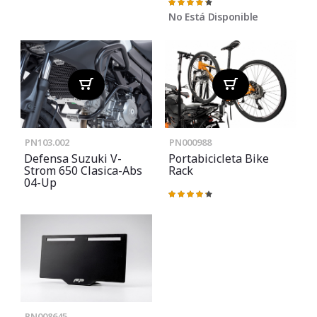
Valoración:
87%
No Está Disponible
PN103.002
PN000988
Defensa Suzuki V-
Portabicicleta Bike
Strom 650 Clasica-Abs
Rack
04-Up
Valoración:
87%
PN008645