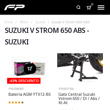
0
Inicio
Moto
Suzuki
Suzuki V Strom 650 ABS
SUZUKI V STROM 650 ABS
-
SUZUKI
-63% DESCUENTO
PN008060
PN007166
Batería AGM YTX12-BS
Gato Central Suzuki
Vstrom 650 / Dl / Abs /
Xt-At
Valoración:
90%