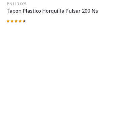
PN113.005
Tapon Plastico Horquilla Pulsar 200 Ns
Valoración:
93%