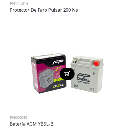
PN111.014
Protector De Faro Pulsar 200 Ns
PN006348
Batería AGM YB5L-B