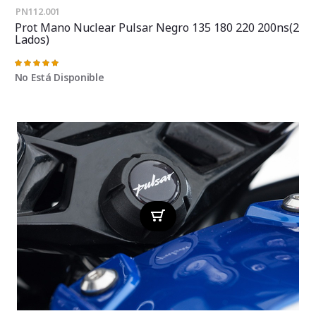
PN112.001
Prot Mano Nuclear Pulsar Negro 135 180 220 200ns(2
Lados)
Valoración:
100%
No Está Disponible