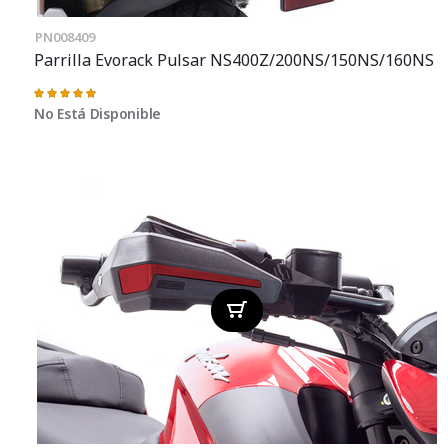
PN008409
Parrilla Evorack Pulsar NS400Z/200NS/150NS/160NS
Valoración:
100%
No Está Disponible