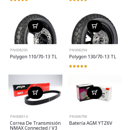
Valoración:
Valoración:
97%
97%
PN008293
PN008294
Polygon 110/70-13 TL
Polygon 130/70-13 TL
Valoración:
100%
PN008514
PN006798
Correa De Transmisión
Batería AGM YTZ6V
NMAX Connected / V3