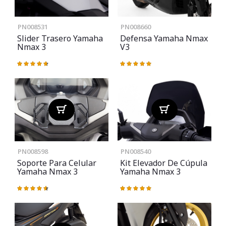
PN008531
PN008660
Slider Trasero Yamaha
Defensa Yamaha Nmax
Nmax 3
V3
Valoración:
Valoración:
95%
100%
PN008598
PN008540
Soporte Para Celular
Kit Elevador De Cúpula
Yamaha Nmax 3
Yamaha Nmax 3
Valoración:
Valoración:
93%
100%