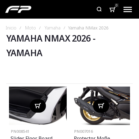
0
Inicio
Moto
Yamaha
Yamaha NMax 2026
YAMAHA NMAX 2026
-
YAMAHA
PN008541
PN007016
Slider Floor Board
Protector Mofle