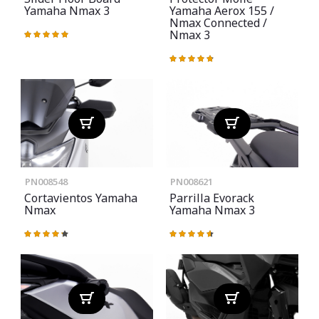
Yamaha Nmax 3
Yamaha Aerox 155 /
Nmax Connected /
Nmax 3
Valoración:
100%
Valoración:
97%
PN008548
PN008621
Cortavientos Yamaha
Parrilla Evorack
Nmax
Yamaha Nmax 3
Valoración:
Valoración:
87%
93%