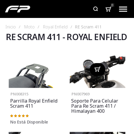
0
Inicio
Moto
Royal Enfield
RE Scram 411
RE SCRAM 411
-
ROYAL ENFIELD
PN008315
PN007969
Parrilla Royal Enfield
Soporte Para Celular
Scram 411
Para Re Scram 411 /
Himalayan 400
Valoración:
100%
No Está Disponible