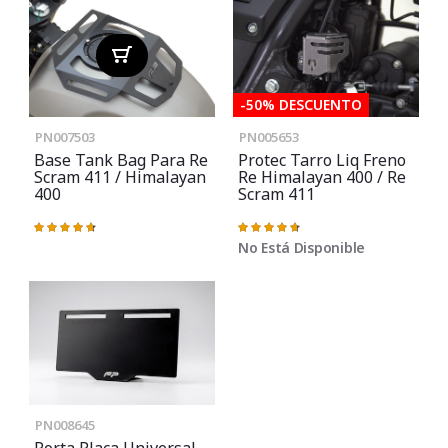
-50% DESCUENTO
PN007503
PN005653
Base Tank Bag Para Re
Protec Tarro Liq Freno
Scram 411 / Himalayan
Re Himalayan 400 / Re
400
Scram 411
Valoración:
Valoración:
95%
95%
No Está Disponible
PN008645