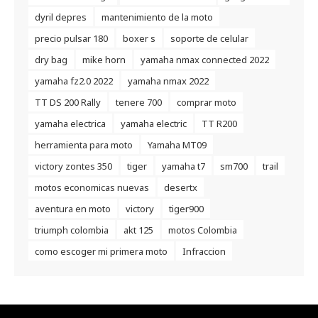
dyril depres
mantenimiento de la moto
precio pulsar 180
boxer s
soporte de celular
dry bag
mike horn
yamaha nmax connected 2022
yamaha fz2.0 2022
yamaha nmax 2022
TT DS 200 Rally
tenere 700
comprar moto
yamaha electrica
yamaha electric
TT R200
herramienta para moto
Yamaha MT09
victory zontes 350
tiger
yamaha t7
sm700
trail
motos economicas nuevas
desertx
aventura en moto
victory
tiger900
triumph colombia
akt 125
motos Colombia
como escoger mi primera moto
Infraccion