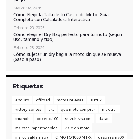
Marzo 02, 2026
Cómo Elegir la Talla de tu Casco de Moto: Guía
Completa con Calculadora Interactiva
Febrero 23, 2026
Cómo elegir el Dry Bag perfecto para tu moto (según
uso, tamaño y tipo)
Febrero 23, 2026
Cómo sujetar un dry bag a la moto sin que se mueva
(paso a paso)
Etiquetas
enduro
offroad
motos nuevas
suzuki
victory zontes
akt
qué moto comprar
maxitrail
triumph
boxer ct100
suzuki vstrom
ducati
maletas impermeables
viaje en moto
marco saldarriaga
CFMOTO1000 MT-X
gasgassm700