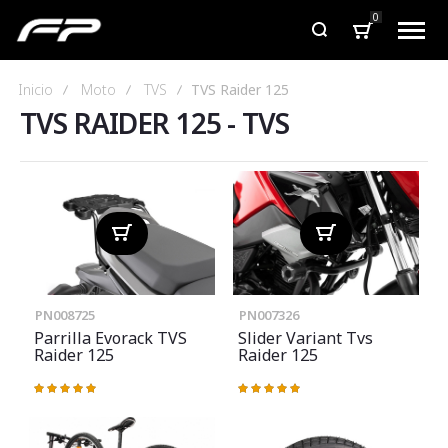
0
Inicio
Moto
TVS
TVS Raider 125
TVS RAIDER 125
-
TVS
PN008725
PN007326
Parrilla Evorack TVS
Slider Variant Tvs
Raider 125
Raider 125
Valoración:
Valoración:
100%
100%