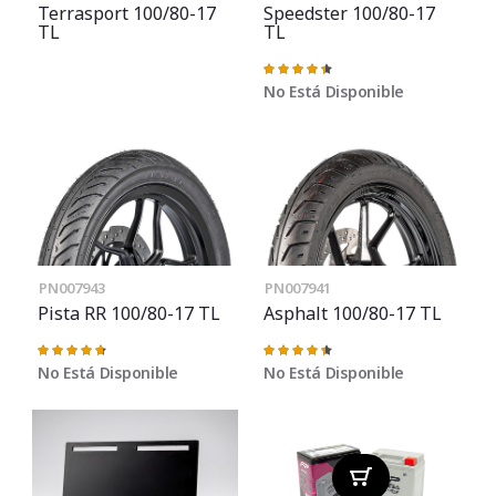
Terrasport 100/80-17
Speedster 100/80-17
TL
TL
Valoración:
91%
No Está Disponible
PN007943
PN007941
Pista RR 100/80-17 TL
Asphalt 100/80-17 TL
Valoración:
Valoración:
95%
91%
No Está Disponible
No Está Disponible