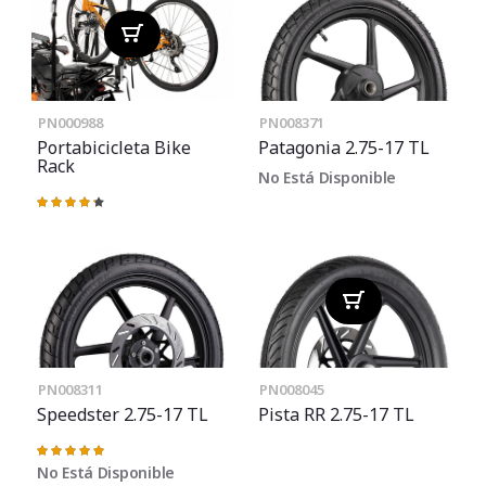
PN000988
PN008371
Portabicicleta Bike
Patagonia 2.75-17 TL
Rack
No Está Disponible
Valoración:
87%
PN008311
PN008045
Speedster 2.75-17 TL
Pista RR 2.75-17 TL
Valoración:
100%
No Está Disponible