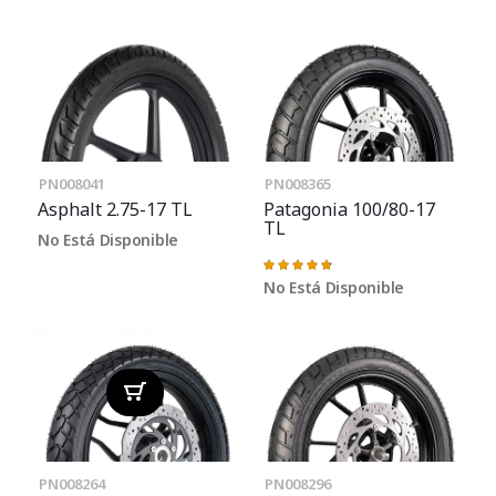
PN008041
PN008365
Asphalt 2.75-17 TL
Patagonia 100/80-17
TL
No Está Disponible
Valoración:
97%
No Está Disponible
PN008264
PN008296