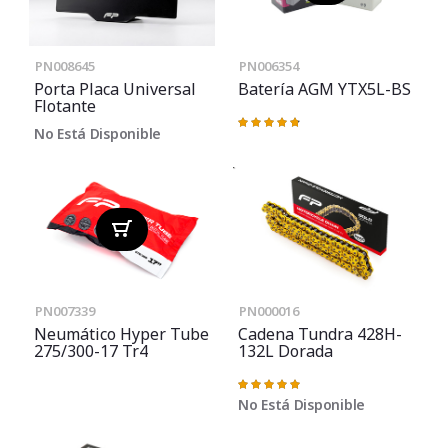
PN008645
PN006354
Porta Placa Universal
Batería AGM YTX5L-BS
Flotante
Valoración:
No Está Disponible
96%
PN007339
PN000016
Neumático Hyper Tube
Cadena Tundra 428H-
275/300-17 Tr4
132L Dorada
Valoración:
100%
No Está Disponible