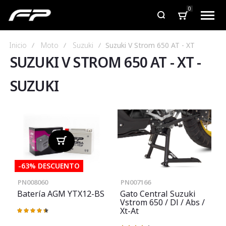
0
Inicio
Moto
Suzuki
Suzuki V Strom 650 AT - XT
SUZUKI V STROM 650 AT - XT
-
SUZUKI
-63% DESCUENTO
PN008060
PN007166
Batería AGM YTX12-BS
Gato Central Suzuki
Vstrom 650 / Dl / Abs /
Xt-At
Valoración:
90%