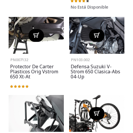
Valoración:
87%
No Está Disponible
PN007132
PN103.002
Protector De Carter
Defensa Suzuki V-
Plasticos Orig Vstrom
Strom 650 Clasica-Abs
650 Xt-At
04-Up
Valoración:
100%