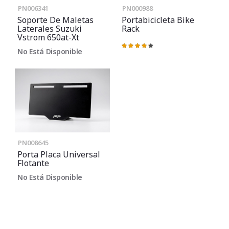
PN006341
PN000988
Soporte De Maletas
Portabicicleta Bike
Laterales Suzuki
Rack
Vstrom 650at-Xt
Valoración:
No Está Disponible
87%
PN008645
Porta Placa Universal
Flotante
No Está Disponible