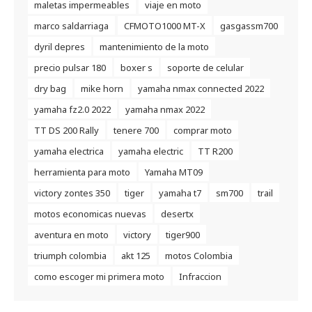
maletas impermeables
viaje en moto
marco saldarriaga
CFMOTO1000 MT-X
gasgassm700
dyril depres
mantenimiento de la moto
precio pulsar 180
boxer s
soporte de celular
dry bag
mike horn
yamaha nmax connected 2022
yamaha fz2.0 2022
yamaha nmax 2022
TT DS 200 Rally
tenere 700
comprar moto
yamaha electrica
yamaha electric
TT R200
herramienta para moto
Yamaha MT09
victory zontes 350
tiger
yamaha t7
sm700
trail
motos economicas nuevas
desertx
aventura en moto
victory
tiger900
triumph colombia
akt 125
motos Colombia
como escoger mi primera moto
Infraccion