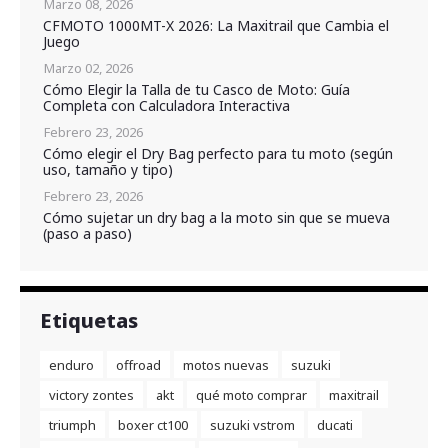
Marzo 08, 2026
CFMOTO 1000MT-X 2026: La Maxitrail que Cambia el
Juego
Marzo 02, 2026
Cómo Elegir la Talla de tu Casco de Moto: Guía
Completa con Calculadora Interactiva
Febrero 23, 2026
Cómo elegir el Dry Bag perfecto para tu moto (según
uso, tamaño y tipo)
Febrero 23, 2026
Cómo sujetar un dry bag a la moto sin que se mueva
(paso a paso)
Etiquetas
enduro
offroad
motos nuevas
suzuki
victory zontes
akt
qué moto comprar
maxitrail
triumph
boxer ct100
suzuki vstrom
ducati