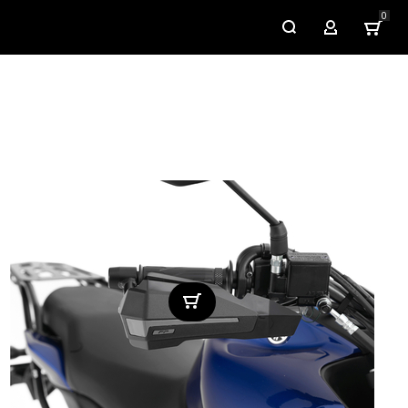
0
My Account