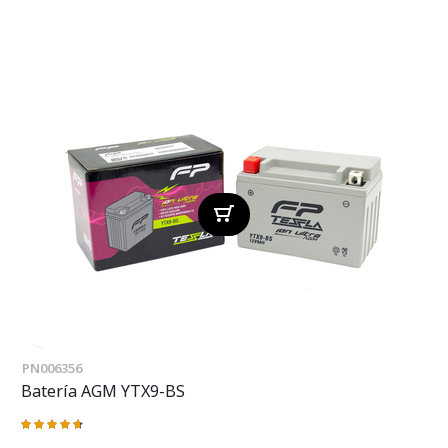
PN006356
Batería AGM YTX9-BS
Valoración:
96%