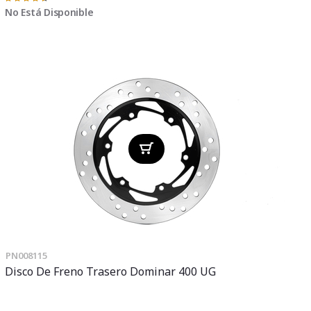
Valoración:
91%
No Está Disponible
PN008115
Disco De Freno Trasero Dominar 400 UG