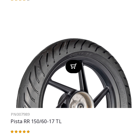
Valoración:
87%
PN007989
Pista RR 150/60-17 TL
Valoración:
97%