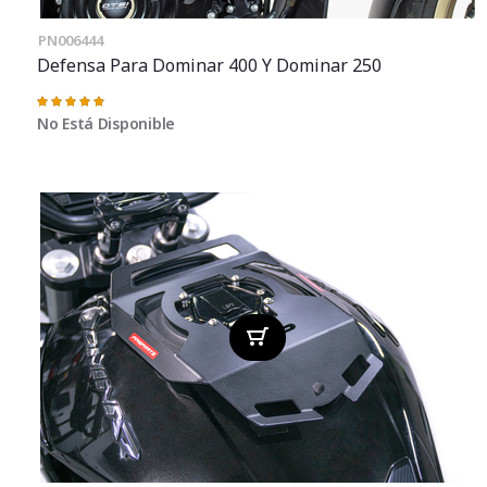
PN006444
Defensa Para Dominar 400 Y Dominar 250
Valoración:
98%
No Está Disponible