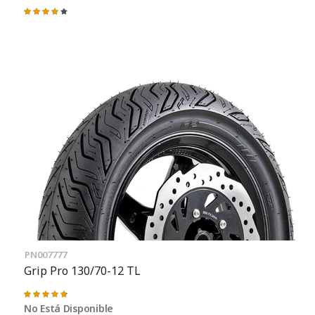
Valoración:
83%
PN007777
Grip Pro 130/70-12 TL
Valoración:
97%
No Está Disponible