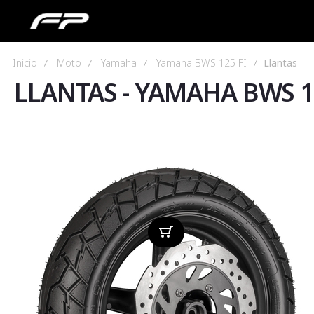
Inicio
Moto
Yamaha
Yamaha BWS 125 FI
Llantas
LLANTAS
-
YAMAHA BWS 12