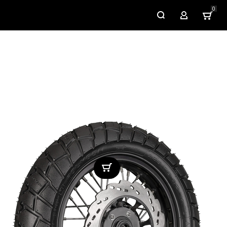
0
My Account