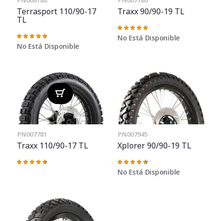
PN008188
PN007780
Terrasport 110/90-17
Traxx 90/90-19 TL
TL
Valoración:
98%
Valoración:
No Está Disponible
97%
No Está Disponible
PN007781
PN007945
Traxx 110/90-17 TL
Xplorer 90/90-19 TL
Valoración:
Valoración:
95%
95%
No Está Disponible