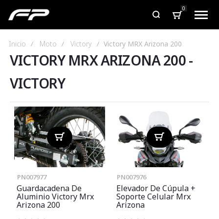
0
Inicio
Moto
Victory
Victory MRX Arizona 200
VICTORY MRX ARIZONA 200
-
VICTORY
PN007977
PN007976
Guardacadena De
Elevador De Cúpula +
Aluminio Victory Mrx
Soporte Celular Mrx
Arizona 200
Arizona