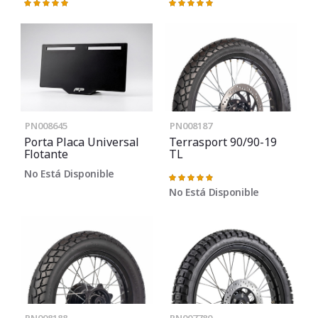
Valoración:
Valoración:
100%
100%
PN008645
PN008187
Porta Placa Universal
Terrasport 90/90-19
Flotante
TL
No Está Disponible
Valoración:
98%
No Está Disponible