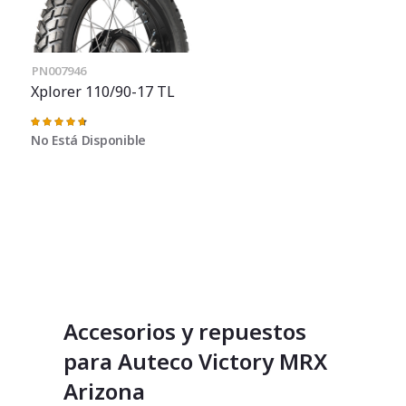
PN007946
Xplorer 110/90-17 TL
Valoración:
95%
No Está Disponible
Accesorios y repuestos
para Auteco Victory MRX
Arizona