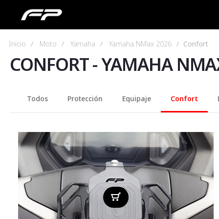
Inicio
Moto
Yamaha
Yamaha NMax 2026
Confort
CONFORT
-
YAMAHA NMAX
Todos
Protección
Equipaje
Confort