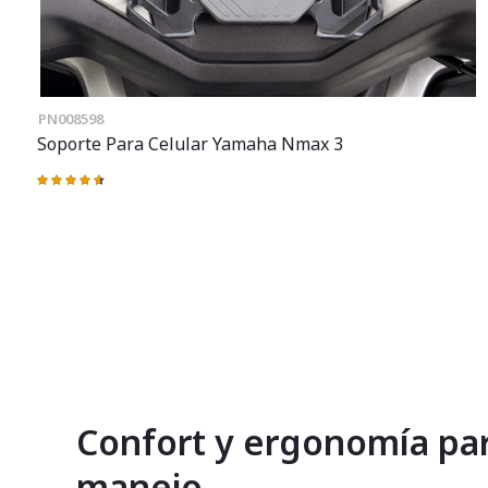
PN008598
Soporte Para Celular Yamaha Nmax 3
Valoración:
93%
Confort y ergonomía pa
manejo