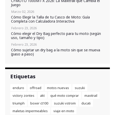
CFMOTO 1000MT-X 2026: La Maxitrail que Cambia el
Juego
Marzo 02, 2026
Cómo Elegir la Talla de tu Casco de Moto: Guía
Completa con Calculadora Interactiva
Febrero 23, 2026
Cómo elegir el Dry Bag perfecto para tu moto (según
uso, tamaño y tipo)
Febrero 23, 2026
Cómo sujetar un dry bag a la moto sin que se mueva
(paso a paso)
Etiquetas
enduro
offroad
motos nuevas
suzuki
victory zontes
akt
qué moto comprar
maxitrail
triumph
boxer ct100
suzuki vstrom
ducati
maletas impermeables
viaje en moto