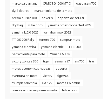
marco saldarriaga
CFMOTO1000 MT-X
gasgassm700
dyril depres
mantenimiento de la moto
precio pulsar 180
boxer s
soporte de celular
dry bag
mike horn
yamaha nmax connected 2022
yamaha fz2.0 2022
yamaha nmax 2022
TT DS 200 Rally
tenere 700
comprar moto
yamaha electrica
yamaha electric
TT R200
herramienta para moto
Yamaha MT09
victory zontes 350
tiger
yamaha t7
sm700
trail
motos economicas nuevas
desertx
aventura en moto
victory
tiger900
triumph colombia
akt 125
motos Colombia
como escoger mi primera moto
Infraccion