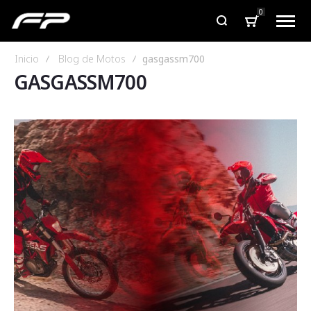
0
Inicio
Blog de Motos
gasgassm700
GASGASSM700