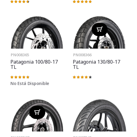
Valoración:
Valoración:
93%
98%
PN008365
PN008366
Patagonia 100/80-17
Patagonia 130/80-17
TL
TL
Valoración:
Valoración:
97%
89%
No Está Disponible