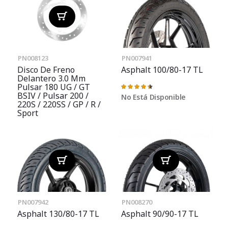
PN008123
PN007941
Disco De Freno
Asphalt 100/80-17 TL
Delantero 3.0 Mm
Pulsar 180 UG / GT
Valoración:
91%
BSIV / Pulsar 200 /
No Está Disponible
220S / 220SS / GP / R /
Sport
PN007942
PN008270
Asphalt 130/80-17 TL
Asphalt 90/90-17 TL