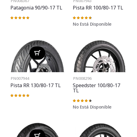
PN008367
PN007943
Patagonia 90/90-17 TL
Pista RR 100/80-17 TL
Valoración:
Valoración:
100%
95%
No Está Disponible
PN007944
PN008296
Pista RR 130/80-17 TL
Speedster 100/80-17
TL
Valoración:
100%
Valoración:
91%
No Está Disponible