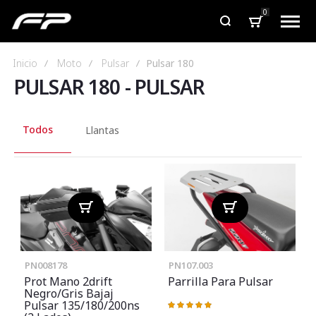
0
Inicio
Moto
Pulsar
Pulsar 180
PULSAR 180
-
PULSAR
Todos
Llantas
PN008178
PN107.003
Prot Mano 2drift
Parrilla Para Pulsar
Negro/gris Bajaj
Pulsar 135/180/200ns
Valoración:
100%