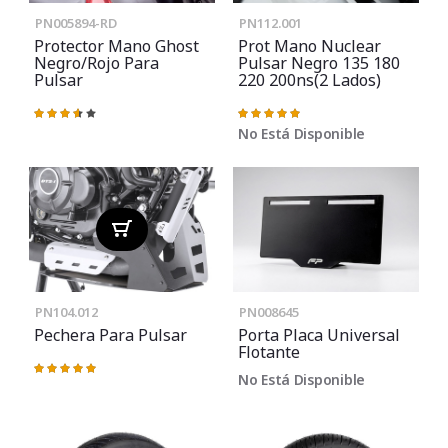
PN005894-RD
PN112.001
Protector Mano Ghost
Prot Mano Nuclear
Negro/rojo Para
Pulsar Negro 135 180
Pulsar
220 200ns(2 Lados)
Valoración:
Valoración:
73%
100%
No Está Disponible
PN104.012
PN008645
Pechera Para Pulsar
Porta Placa Universal
Flotante
Valoración:
No Está Disponible
100%