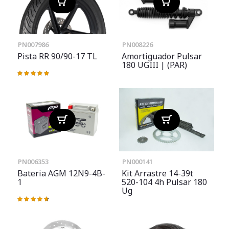
PN007986
PN008226
Pista RR 90/90-17 TL
Amortiguador Pulsar
180 UGIII | (PAR)
Valoración:
100%
PN006353
PN000141
Bateria AGM 12N9-4B-
Kit Arrastre 14-39t
1
520-104 4h Pulsar 180
Ug
Valoración:
95%