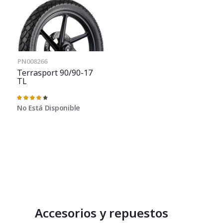
PN008266
Terrasport 90/90-17
TL
Valoración:
87%
No Está Disponible
Accesorios y repuestos