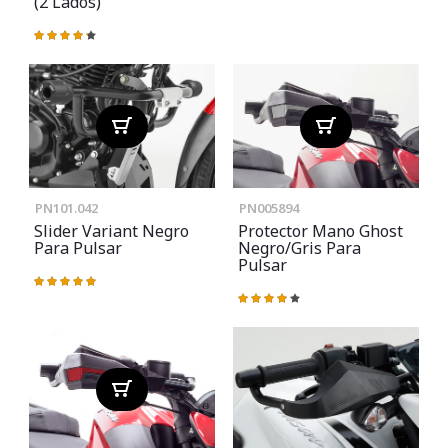
(2 Lados)
Valoración:
87%
PN101.042
PN005894
Slider Variant Negro
Protector Mano Ghost
Para Pulsar
Negro/gris Para
Pulsar
Valoración:
100%
Valoración:
86%