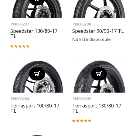
PN008297
PN008298
Speedster 130/80-17
Speedster 90/90-17 TL
TL
No Está Disponible
Valoración:
98%
PN008264
PN008265
Terrasport 100/80-17
Terrasport 130/80-17
TL
TL
Valoración:
100%