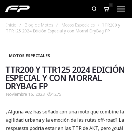
0
Inicio
Blog de Motos
Motos Especiales
TTR200 y
TTR125 2024 Edición Especial y con Morral DryBag FP
MOTOS ESPECIALES
TTR200 Y TTR125 2024 EDICIÓN
ESPECIAL Y CON MORRAL
DRYBAG FP
Noviembre 16, 2023
1275
¿Alguna vez has soñado con una moto que combine la
agilidad urbana y la emoción de las rutas off-road? La
respuesta podría estar en las TTR de AKT, pero ¿cuál