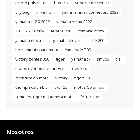
precio pulsar 180
boxer s
soporte de celular
dry bag
mike horn
yamaha nmax connected 2022
yamaha fz2.0 2022
yamaha nmax 2022
TT DS 200 Rally
tenere 700
comprar moto
yamaha electrica
yamaha electric
TT R200
herramienta para moto
Yamaha MT09
victory zontes 350
tiger
yamaha t7
sm700
trail
motos economicas nuevas
desertx
aventura en moto
victory
tiger900
triumph colombia
akt 125
motos Colombia
como escoger mi primera moto
Infraccion
Nosotros