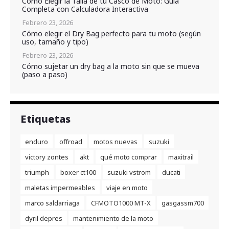
Cómo Elegir la Talla de tu Casco de Moto: Guía
Completa con Calculadora Interactiva
Febrero 23, 2026
Cómo elegir el Dry Bag perfecto para tu moto (según
uso, tamaño y tipo)
Febrero 23, 2026
Cómo sujetar un dry bag a la moto sin que se mueva
(paso a paso)
Etiquetas
enduro
offroad
motos nuevas
suzuki
victory zontes
akt
qué moto comprar
maxitrail
triumph
boxer ct100
suzuki vstrom
ducati
maletas impermeables
viaje en moto
marco saldarriaga
CFMOTO1000 MT-X
gasgassm700
dyril depres
mantenimiento de la moto