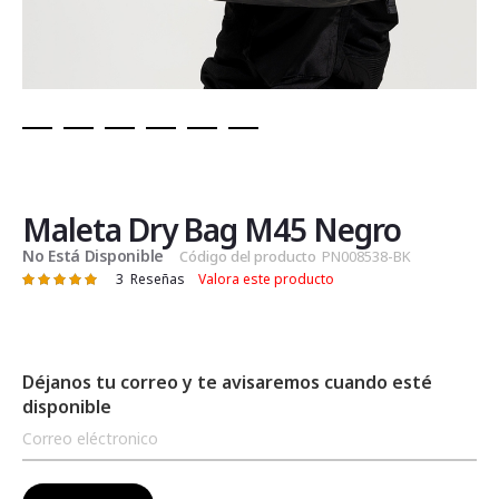
Saltar
al
comienzo
de
Maleta Dry Bag M45 Negro
la
No Está Disponible
Código del producto
PN008538-BK
galería
3
Reseñas
Valora este producto
Valoración:
de
100
100
% of
imágenes
Déjanos tu correo y te avisaremos cuando esté
disponible