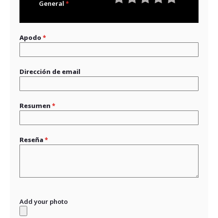
General
1
2
3
4
5
star
stars
stars
stars
stars
Apodo
Dirección de email
Resumen
Reseña
Add your photo