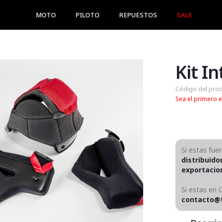
MOTO
PILOTO
REPUESTOS
SALE
Kit I
Código del pro
Sea el primero e
Si estas fue
distribuido
exportaci
Si estas en 
contacto@