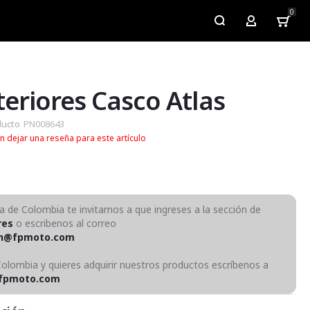
0
My Account
nteriores Casco Atlas
ducto
PN008643
n dejar una reseña para este artículo
ra de Colombia te invitamos a que ingreses a la sección de
res
o escribenos al correo
on@fpmoto.com
Colombia y quieres adquirir nuestros productos escríbenos a
fpmoto.com