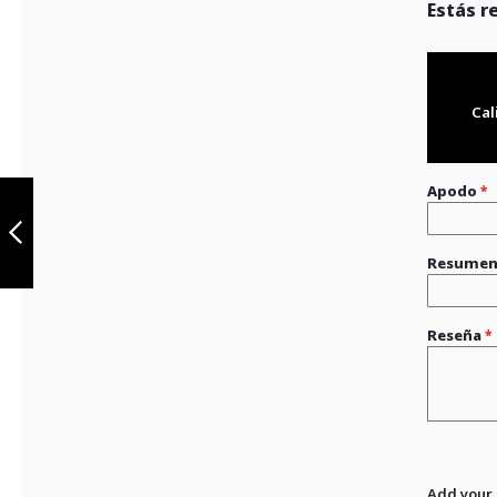
Estás r
Cal
Kit Tornillos
Apodo
Casco Atlas
Resume
Anterior
Reseña
Add your