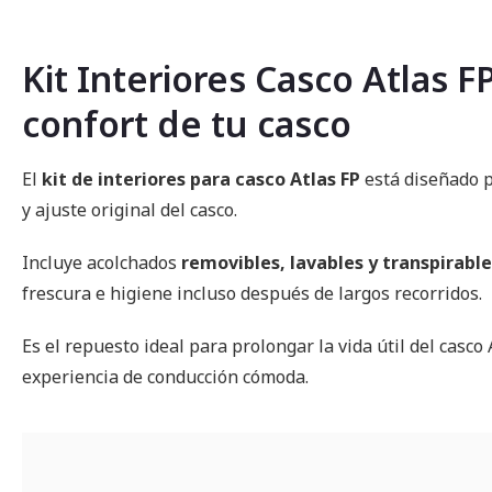
comienzo
de
la
Kit Interiores Casco Atlas F
galería
de
confort de tu casco
imágenes
El
kit de interiores para casco Atlas FP
está diseñado p
y ajuste original del casco.
Incluye acolchados
removibles, lavables y transpirable
frescura e higiene incluso después de largos recorridos.
Es el repuesto ideal para prolongar la vida útil del casc
experiencia de conducción cómoda.