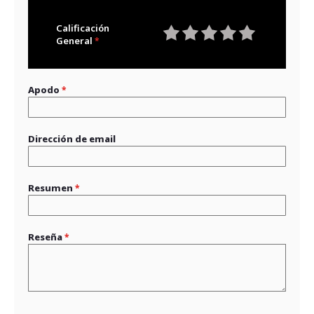
Calificación
General
1
2
3
4
5
star
stars
stars
stars
stars
Apodo
Dirección de email
Resumen
Reseña