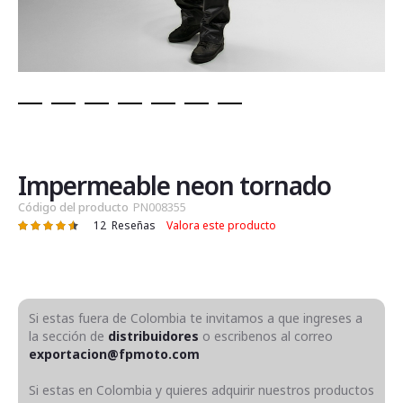
Saltar
al
comienzo
de
Impermeable neon tornado
la
Código del producto
PN008355
galería
12
Reseñas
Valora este producto
Valoración:
de
93
100
% of
imágenes
Si estas fuera de Colombia te invitamos a que ingreses a
la sección de
distribuidores
o escribenos al correo
exportacion@fpmoto.com
Si estas en Colombia y quieres adquirir nuestros productos