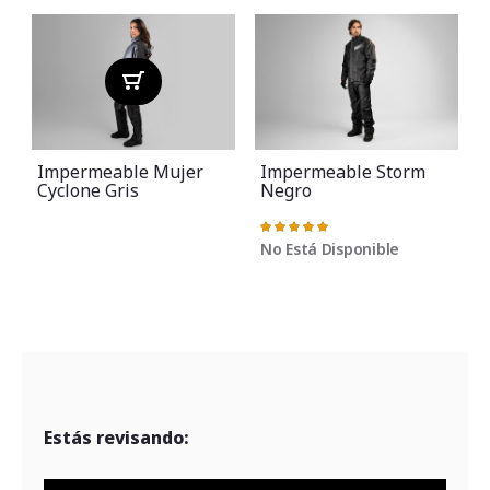
Impermeable Mujer
Impermeable Storm
Cyclone Gris
Negro
Valoración:
V
100%
No Está Disponible
Estás revisando: