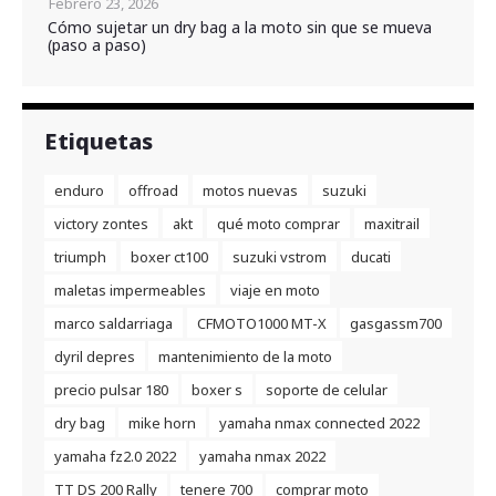
Febrero 23, 2026
Cómo sujetar un dry bag a la moto sin que se mueva
(paso a paso)
Etiquetas
enduro
offroad
motos nuevas
suzuki
victory zontes
akt
qué moto comprar
maxitrail
triumph
boxer ct100
suzuki vstrom
ducati
maletas impermeables
viaje en moto
marco saldarriaga
CFMOTO1000 MT-X
gasgassm700
dyril depres
mantenimiento de la moto
precio pulsar 180
boxer s
soporte de celular
dry bag
mike horn
yamaha nmax connected 2022
yamaha fz2.0 2022
yamaha nmax 2022
TT DS 200 Rally
tenere 700
comprar moto