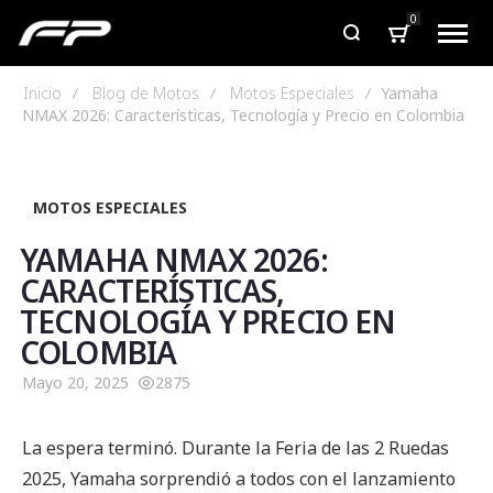
0
Inicio
Blog de Motos
Motos Especiales
Yamaha
NMAX 2026: Características, Tecnología y Precio en Colombia
MOTOS ESPECIALES
YAMAHA NMAX 2026:
CARACTERÍSTICAS,
TECNOLOGÍA Y PRECIO EN
COLOMBIA
Mayo 20, 2025
2875
La espera terminó. Durante la Feria de las 2 Ruedas
2025, Yamaha sorprendió a todos con el lanzamiento