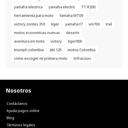
yamaha electrica
yamaha electric
TT R200
herramienta para moto
Yamaha MT09
victory zontes 350
tiger
yamaha t7
sm700
trail
motos economicas nuevas
desertx
aventura en moto
victory
tiger900
triumph colombia
akt 125
motos Colombia
como escoger mi primera moto
Infraccion
Nosotros
Contáctanos
Ayuda pagos online
Blog
Términos legales