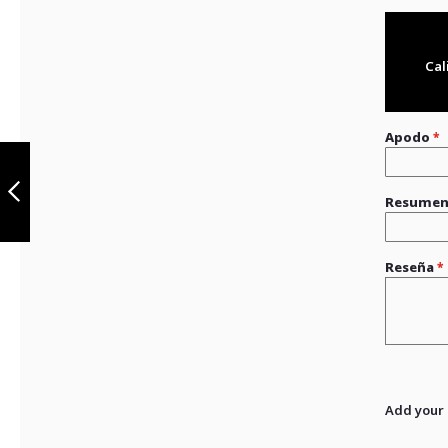
Cal
Apodo
Disco de Freno
Trasero NMAX
Resume
Anterior
Reseña
Add your