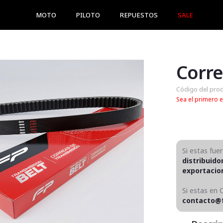
MOTO
PILOTO
REPUESTOS
SALE
Código del pro
Sea el primero e
Si estas fue
distribuido
exportaci
Si estas en 
contacto@