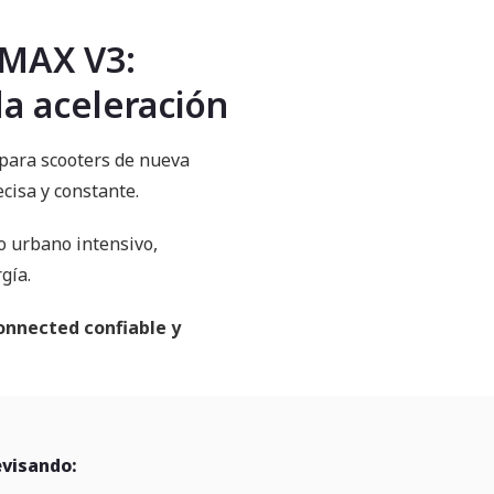
NMAX V3:
da aceleración
para scooters de nueva
cisa y constante.
so urbano intensivo,
gía.
nnected confiable y
evisando: