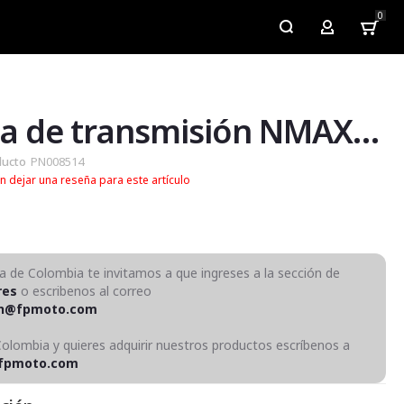
0
My Account
Correa de transmisión NMAX Connected / V3
ducto
PN008514
n dejar una reseña para este artículo
ra de Colombia te invitamos a que ingreses a la sección de
res
o escribenos al correo
on@fpmoto.com
Colombia y quieres adquirir nuestros productos escríbenos a
fpmoto.com