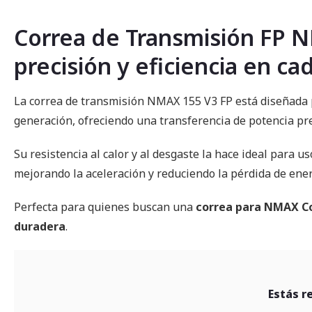
comienzo
de
la
Correa de Transmisión FP 
galería
de
precisión y eficiencia en ca
imágenes
La correa de transmisión NMAX 155 V3 FP está diseñada 
generación, ofreciendo una transferencia de potencia pre
Su resistencia al calor y al desgaste la hace ideal para u
mejorando la aceleración y reduciendo la pérdida de ener
Perfecta para quienes buscan una
correa para NMAX Co
duradera
.
Estás r