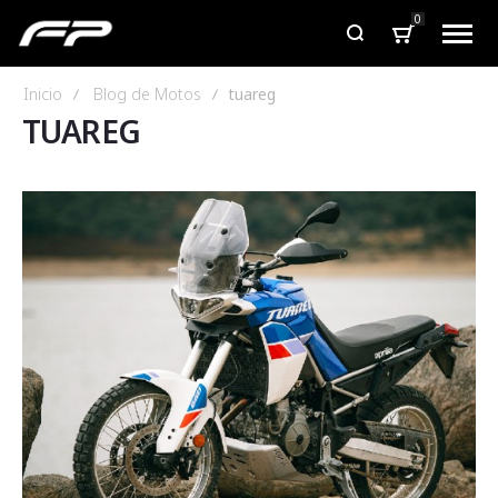
0
Inicio
Blog de Motos
tuareg
TUAREG