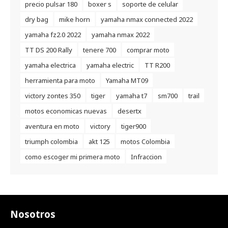
precio pulsar 180
boxer s
soporte de celular
dry bag
mike horn
yamaha nmax connected 2022
yamaha fz2.0 2022
yamaha nmax 2022
TT DS 200 Rally
tenere 700
comprar moto
yamaha electrica
yamaha electric
TT R200
herramienta para moto
Yamaha MT09
victory zontes 350
tiger
yamaha t7
sm700
trail
motos economicas nuevas
desertx
aventura en moto
victory
tiger900
triumph colombia
akt 125
motos Colombia
como escoger mi primera moto
Infraccion
Nosotros