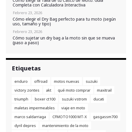
Cómo Elegir la Talla de tu Casco de Moto: Guía
Completa con Calculadora Interactiva
Febrero 23, 2026
Cómo elegir el Dry Bag perfecto para tu moto (según
uso, tamaño y tipo)
Febrero 23, 2026
Cómo sujetar un dry bag a la moto sin que se mueva
(paso a paso)
Etiquetas
enduro
offroad
motos nuevas
suzuki
victory zontes
akt
qué moto comprar
maxitrail
triumph
boxer ct100
suzuki vstrom
ducati
maletas impermeables
viaje en moto
marco saldarriaga
CFMOTO1000 MT-X
gasgassm700
dyril depres
mantenimiento de la moto