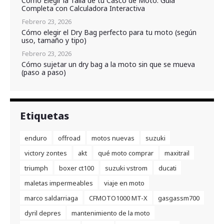
Cómo Elegir la Talla de tu Casco de Moto: Guía
Completa con Calculadora Interactiva
Febrero 23, 2026
Cómo elegir el Dry Bag perfecto para tu moto (según
uso, tamaño y tipo)
Febrero 23, 2026
Cómo sujetar un dry bag a la moto sin que se mueva
(paso a paso)
Etiquetas
enduro
offroad
motos nuevas
suzuki
victory zontes
akt
qué moto comprar
maxitrail
triumph
boxer ct100
suzuki vstrom
ducati
maletas impermeables
viaje en moto
marco saldarriaga
CFMOTO1000 MT-X
gasgassm700
dyril depres
mantenimiento de la moto