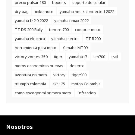
precio pulsar 180
boxer s
soporte de celular
dry bag
mike horn
yamaha nmax connected 2022
yamaha fz2.0 2022
yamaha nmax 2022
TT DS 200 Rally
tenere 700
comprar moto
yamaha electrica
yamaha electric
TT R200
herramienta para moto
Yamaha MT09
victory zontes 350
tiger
yamaha t7
sm700
trail
motos economicas nuevas
desertx
aventura en moto
victory
tiger900
triumph colombia
akt 125
motos Colombia
como escoger mi primera moto
Infraccion
Nosotros