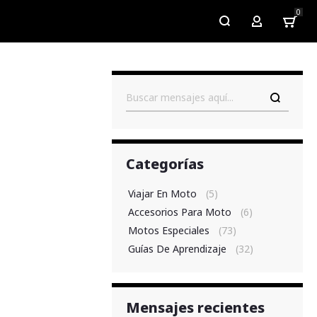
0
My Account
Buscar
Categorías
Viajar En Moto
(5)
Accesorios Para Moto
(6)
Motos Especiales
(73)
Guías De Aprendizaje
(32)
Mensajes recientes