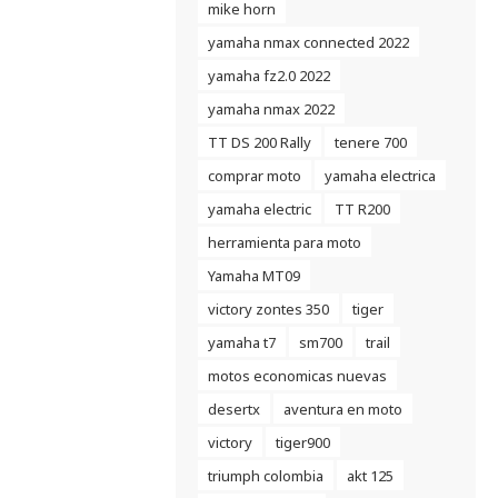
mike horn
yamaha nmax connected 2022
yamaha fz2.0 2022
yamaha nmax 2022
TT DS 200 Rally
tenere 700
comprar moto
yamaha electrica
yamaha electric
TT R200
herramienta para moto
Yamaha MT09
victory zontes 350
tiger
yamaha t7
sm700
trail
motos economicas nuevas
desertx
aventura en moto
victory
tiger900
triumph colombia
akt 125