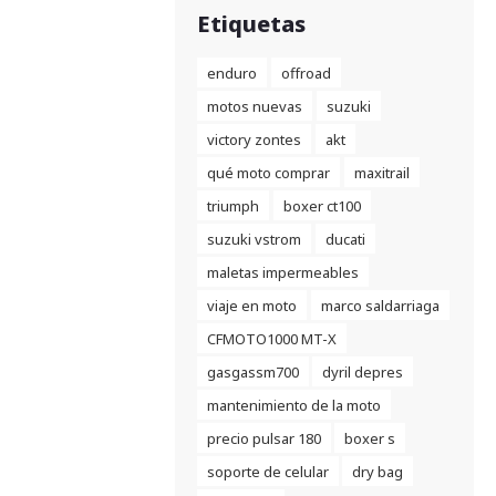
Etiquetas
enduro
offroad
motos nuevas
suzuki
victory zontes
akt
qué moto comprar
maxitrail
triumph
boxer ct100
suzuki vstrom
ducati
maletas impermeables
viaje en moto
marco saldarriaga
CFMOTO1000 MT-X
gasgassm700
dyril depres
mantenimiento de la moto
precio pulsar 180
boxer s
soporte de celular
dry bag