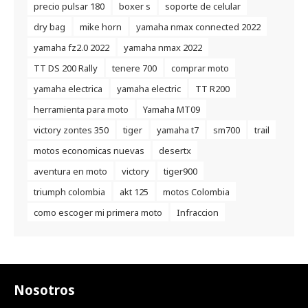
precio pulsar 180
boxer s
soporte de celular
dry bag
mike horn
yamaha nmax connected 2022
yamaha fz2.0 2022
yamaha nmax 2022
TT DS 200 Rally
tenere 700
comprar moto
yamaha electrica
yamaha electric
TT R200
herramienta para moto
Yamaha MT09
victory zontes 350
tiger
yamaha t7
sm700
trail
motos economicas nuevas
desertx
aventura en moto
victory
tiger900
triumph colombia
akt 125
motos Colombia
como escoger mi primera moto
Infraccion
Nosotros