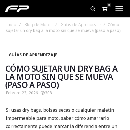
0
Inicio
Blog de Motos
Guías de Aprendizaje
Cómo
sujetar un dry bag a la moto sin que se mueva (paso a paso)
GUÍAS DE APRENDIZAJE
CÓMO SUJETAR UN DRY BAG A
LA MOTO SIN QUE SE MUEVA
(PASO A PASO)
Febrero 23, 2026
308
Si usas dry bags, bolsas secas o cualquier maletín
impermeable para moto, saber cómo amarrarlo
correctamente puede marcar la diferencia entre un