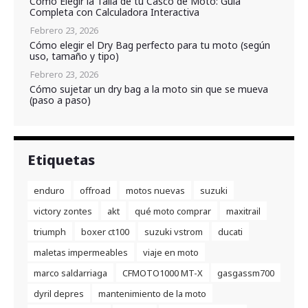
Cómo Elegir la Talla de tu Casco de Moto: Guía
Completa con Calculadora Interactiva
Febrero 23, 2026
Cómo elegir el Dry Bag perfecto para tu moto (según
uso, tamaño y tipo)
Febrero 23, 2026
Cómo sujetar un dry bag a la moto sin que se mueva
(paso a paso)
Etiquetas
enduro
offroad
motos nuevas
suzuki
victory zontes
akt
qué moto comprar
maxitrail
triumph
boxer ct100
suzuki vstrom
ducati
maletas impermeables
viaje en moto
marco saldarriaga
CFMOTO1000 MT-X
gasgassm700
dyril depres
mantenimiento de la moto