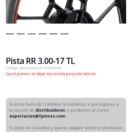
Saltar
al
comienzo
de
Pista RR 3.00-17 TL
la
Código del producto
PN008046
galería
Sea el primero en dejar una reseña para este artículo
de
imágenes
Si estas fuera de Colombia te invitamos a que ingreses a
la sección de
distribuidores
o escribenos al correo
exportacion@fpmoto.com
Si estas en Colombia y quieres adquirir nuestros productos