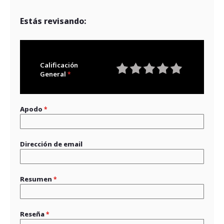
Estás revisando:
Calificación
General
1
2
3
4
5
star
stars
stars
stars
stars
Apodo
Dirección de email
Resumen
Reseña