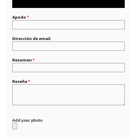
star
stars
stars
stars
stars
Apodo
Dirección de email
Resumen
Reseña
Add your photo