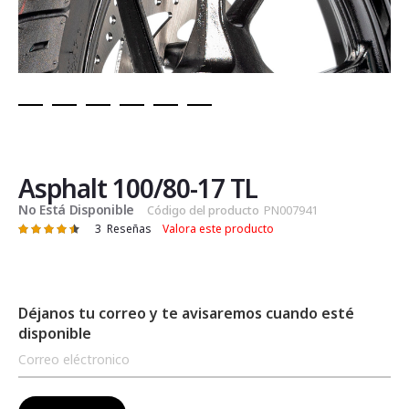
Saltar
al
comienzo
de
Asphalt 100/80-17 TL
la
No Está Disponible
Código del producto
PN007941
galería
3
Reseñas
Valora este producto
Valoración:
de
91
100
% of
imágenes
Déjanos tu correo y te avisaremos cuando esté
disponible