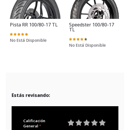
Pista RR 100/80-17 TL
Speedster 100/80-17
TL
Valoración:
95%
No Está Disponible
Valoración:
91%
No Está Disponible
Estás revisando:
Calificación
General
1
2
3
4
5