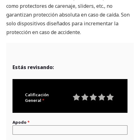
como protectores de carenaje, sliders, etc., no
garantizan protección absoluta en caso de caída. Son
solo dispositivos diseñados para incrementar la
protección en caso de accidente.
Estás revisando:
Calificación
General
1
2
3
4
5
star
stars
stars
stars
stars
Apodo