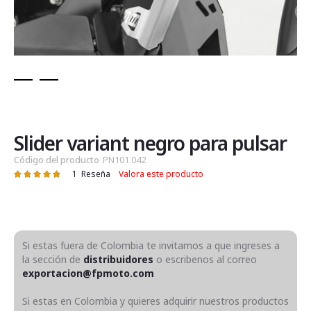
Saltar
al
comienzo
de
Slider variant negro para pulsar
la
Código del producto
PN101.042
galería
1
Reseña
Valora este producto
Valoración:
de
100
100
% of
imágenes
Si estas fuera de Colombia te invitamos a que ingreses a
la sección de
distribuidores
o escribenos al correo
exportacion@fpmoto.com
Si estas en Colombia y quieres adquirir nuestros productos