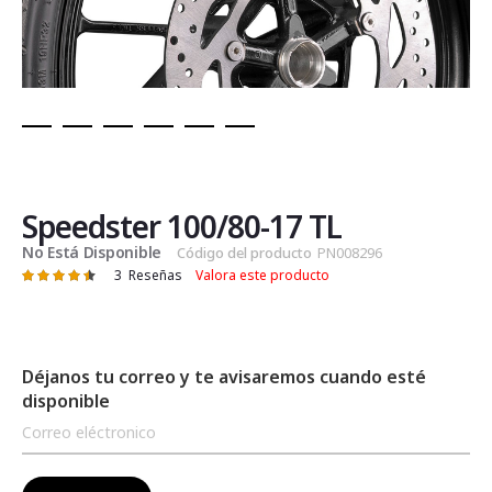
Saltar
al
comienzo
de
Speedster 100/80-17 TL
la
No Está Disponible
Código del producto
PN008296
galería
3
Reseñas
Valora este producto
Valoración:
de
91
100
% of
imágenes
Déjanos tu correo y te avisaremos cuando esté
disponible