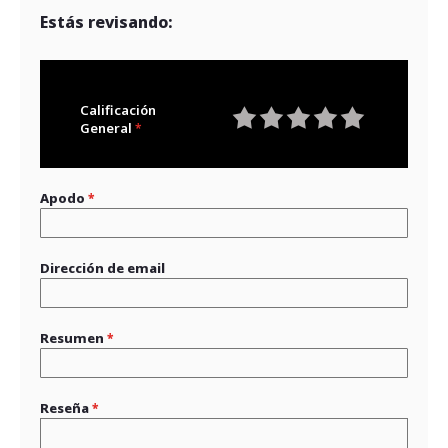
Estás revisando:
Calificación
General
1
2
3
4
5
star
stars
stars
stars
stars
Apodo
Dirección de email
Resumen
Reseña