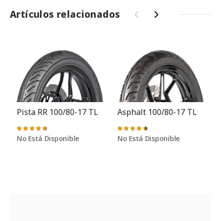
Artículos relacionados
‹
›
Pista RR 100/80-17 TL
Asphalt 100/80-17 TL
Valoración:
Valoración:
95%
91%
No Está Disponible
No Está Disponible