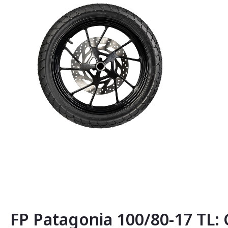
Saltar
al
comienzo
de
la
FP Patagonia 100/80-17 TL: C
galería
de