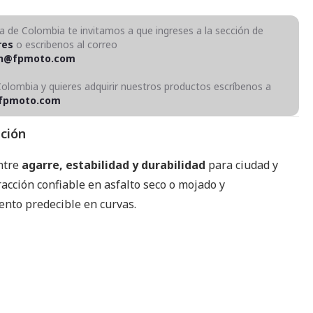
ra de Colombia te invitamos a que ingreses a la sección de
res
o escribenos al correo
on@fpmoto.com
Colombia y quieres adquirir nuestros productos escríbenos a
fpmoto.com
pción
entre
agarre, estabilidad y durabilidad
para ciudad y
racción confiable en asfalto seco o mojado y
nto predecible en curvas.