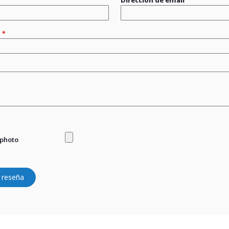
n
 photo
 reseña