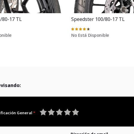
0/80-17 TL
Speedster 100/80-17 TL
Valoración:
91%
onible
No Está Disponible
evisando:
ificación General
1
2
3
4
5
star
stars
stars
stars
stars
Dirección de email