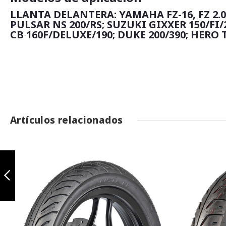
LLANTA DELANTERA: YAMAHA FZ-16, FZ 2.0,
PULSAR NS 200/RS; SUZUKI GIXXER 150/FI
CB 160F/DELUXE/190; DUKE 200/390; HERO 
Artículos relacionados
Asphalt 90/90-17
TL
Anterior