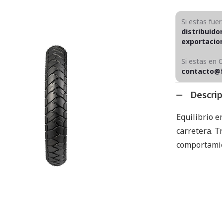
Si estas fue
distribuido
exportaci
Si estas en 
contacto@
Descri
Equilibrio 
carretera. T
comportamie