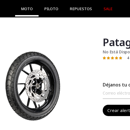
MOTO
PILOTO
REPUESTOS
SALE
Patag
No Está Dispo
4
Valoración:
97
100
% of
Déjanos tu 