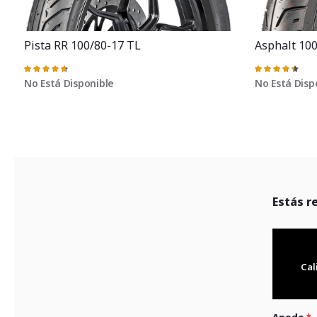
Pista RR 100/80-17 TL
Asphalt 10
Valoración:
Valoración:
95%
91%
No Está Disponible
No Está Disp
Estás r
Cal
Apodo