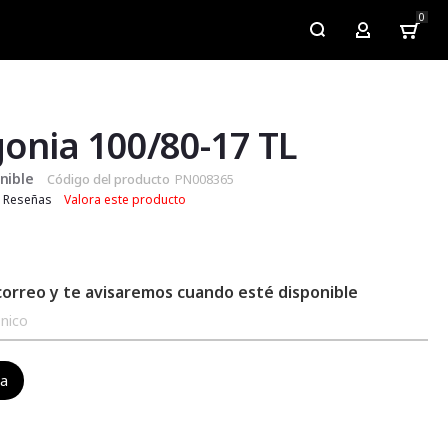
0
My Account
onia 100/80-17 TL
nible
Código del producto
PN008365
Reseñas
Valora este producto
correo y te avisaremos cuando esté disponible